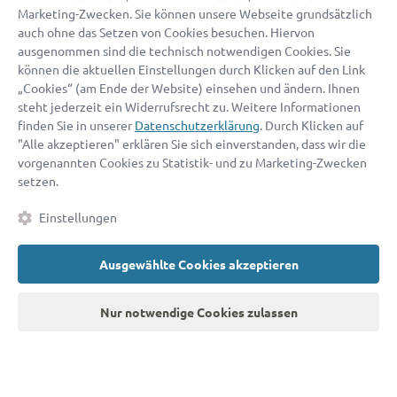
Kontaktdaten eingeben
Marketing-Zwecken. Sie können unsere Webseite grundsätzlich
auch ohne das Setzen von Cookies besuchen. Hiervon
ausgenommen sind die technisch notwendigen Cookies. Sie
können die aktuellen Einstellungen durch Klicken auf den Link
„Cookies“ (am Ende der Website) einsehen und ändern. Ihnen
steht jederzeit ein Widerrufsrecht zu. Weitere Informationen
finden Sie in unserer
Datenschutzerklärung
. Durch Klicken auf
„Ich war überrascht, wie schnell und einfach alles ging. Noch
"Alle akzeptieren" erklären Sie sich einverstanden, dass wir die
am selben Tag konnte ich mein Problem mit einem Anwalt
vorgenannten Cookies zu Statistik- und zu Marketing-Zwecken
setzen.
besprechen.”
Einstellungen
Laura H.
Ausgewählte Cookies akzeptieren
Nur notwendige Cookies zulassen