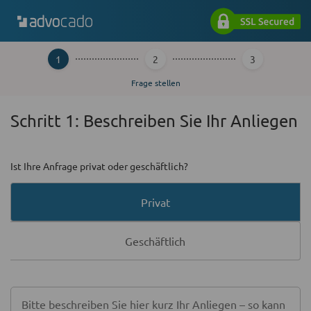
1
2
3
Frage stellen
Schritt 1: Beschreiben Sie Ihr Anliegen
Ist Ihre Anfrage privat oder geschäftlich?
Wählen Sie eine Option
Privat
Geschäftlich