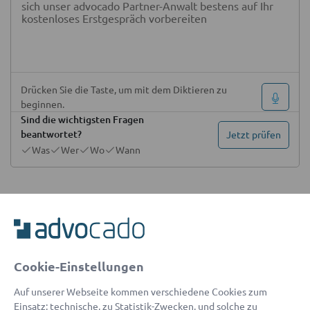
Drücken Sie die Taste, um mit dem Diktieren zu
beginnen.
Sind die wichtigsten Fragen
beantwortet?
Jetzt prüfen
Was
Wer
Wo
Wann
Haben Sie eine Rechtsschutzversicherung
(optional)
Dokumente hochladen
(optional)
Cookie-Einstellungen
Auf unserer Webseite kommen verschiedene Cookies zum
Einsatz: technische, zu Statistik-Zwecken, und solche zu