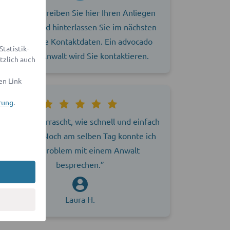
Bitte beschreiben Sie hier Ihren Anliegen
genauer und hinterlassen Sie im nächsten
Schritt Ihre Kontaktdaten. Ein advocado
tatistik-
Partner-Anwalt wird Sie kontaktieren.
tzlich auch
en Link
rung
.
„Ich war überrascht, wie schnell und einfach
alles ging. Noch am selben Tag konnte ich
mein Problem mit einem Anwalt
besprechen.”
Laura H.