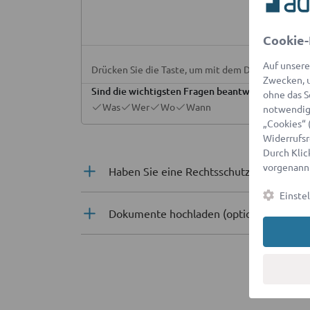
Cookie-
Auf unsere
Drücken Sie die Taste, um mit dem Diktieren zu b
Zwecken, u
Sind die wichtigsten Fragen beantwortet?
ohne das S
Was
Wer
Wo
Wann
notwendige
„Cookies“ 
Widerrufsr
Durch Klick
vorgenannt
Haben Sie eine Rechtsschutzversicheru
Einste
Dokumente hochladen
(optional)