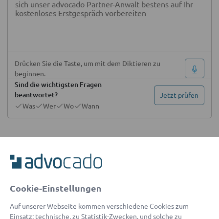
Drücken Sie die Taste, um mit dem Diktieren zu
beginnen.
Sind die wichtigsten Fragen
beantwortet?
Jetzt prüfen
Was
Wer
Wo
Wann
Haben Sie eine Rechtsschutzversicherung
(optional)
Dokumente hochladen
(optional)
Cookie-Einstellungen
Auf unserer Webseite kommen verschiedene Cookies zum
Einsatz: technische, zu Statistik-Zwecken, und solche zu