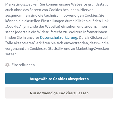
Kontaktdaten eingeben
Marketing-Zwecken. Sie können unsere Webseite grundsätzlich
auch ohne das Setzen von Cookies besuchen. Hiervon
ausgenommen sind die technisch notwendigen Cookies. Sie
können die aktuellen Einstellungen durch Klicken auf den Link
„Cookies“ (am Ende der Website) einsehen und ändern. Ihnen
steht jederzeit ein Widerrufsrecht zu. Weitere Informationen
finden Sie in unserer
Datenschutzerklärung
. Durch Klicken auf
„Ich war überrascht, wie schnell und einfach alles ging. Noch
"Alle akzeptieren" erklären Sie sich einverstanden, dass wir die
am selben Tag konnte ich mein Problem mit einem Anwalt
vorgenannten Cookies zu Statistik- und zu Marketing-Zwecken
setzen.
besprechen.”
Einstellungen
Laura H.
Ausgewählte Cookies akzeptieren
Nur notwendige Cookies zulassen