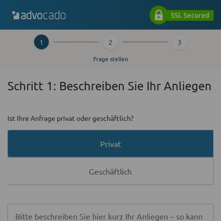
1
2
3
Frage stellen
Schritt 1: Beschreiben Sie Ihr Anliegen
Ist Ihre Anfrage privat oder geschäftlich?
Wählen Sie eine Option
Privat
Geschäftlich