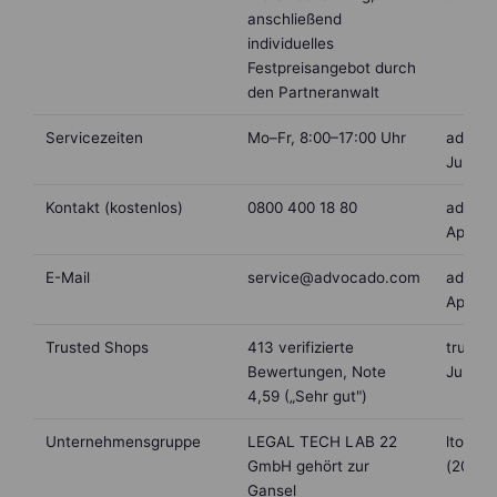
anschließend
individuelles
Festpreisangebot durch
den Partneranwalt
Servicezeiten
Mo–Fr, 8:00–17:00 Uhr
advoca
Juni 2
Kontakt (kostenlos)
0800 400 18 80
advoca
April 2
E-Mail
service@advocado.com
advoca
April 2
Trusted Shops
413 verifizierte
truste
Bewertungen, Note
Juni 2
4,59 („Sehr gut")
Unternehmensgruppe
LEGAL TECH LAB 22
lto.de
GmbH gehört zur
(2022)
Gansel