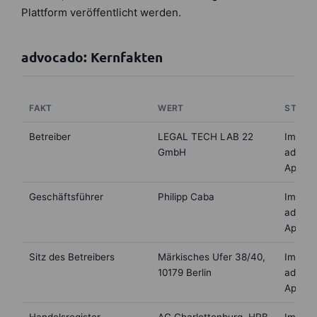
Plattform veröffentlicht werden.
advocado: Kernfakten
FAKT
WERT
STAND 
Betreiber
LEGAL TECH LAB 22
Impre
GmbH
advoca
April 2
Geschäftsführer
Philipp Caba
Impre
advoca
April 2
Sitz des Betreibers
Märkisches Ufer 38/40,
Impre
10179 Berlin
advoca
April 2