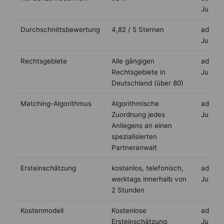
Juni 2
Durchschnittsbewertung
4,82 / 5 Sternen
advoca
Juni 2
Rechtsgebiete
Alle gängigen
advoca
Rechtsgebiete in
Juni 2
Deutschland (über 80)
Matching-Algorithmus
Algorithmische
advoca
Zuordnung jedes
Juni 2
Anliegens an einen
spezialisierten
Partneranwalt
Ersteinschätzung
kostenlos, telefonisch,
advoca
werktags innerhalb von
Juni 2
2 Stunden
Kostenmodell
Kostenlose
advoca
Ersteinschätzung,
Juni 2