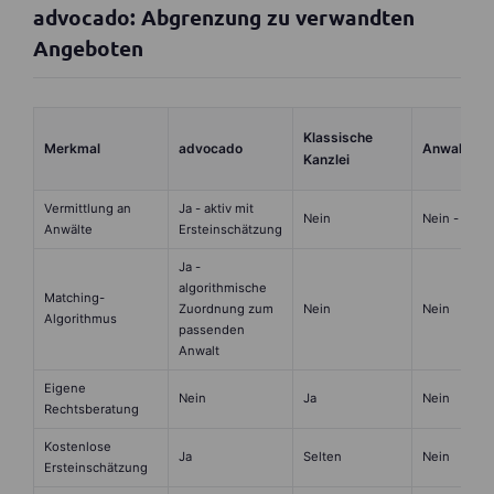
advocado: Abgrenzung zu verwandten
Angeboten
Klassische
Merkmal
advocado
Anwaltsver
Kanzlei
Vermittlung an
Ja - aktiv mit
Nein
Nein - nur A
Anwälte
Ersteinschätzung
Ja -
algorithmische
Matching-
Zuordnung zum
Nein
Nein
Algorithmus
passenden
Anwalt
Eigene
Nein
Ja
Nein
Rechtsberatung
Kostenlose
Ja
Selten
Nein
Ersteinschätzung