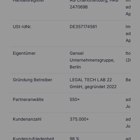
Handelsregister
AG Charlottenburg, HRB
Impre
247069B
advoca
April 2
USt-IdNr.
DE357174561
Impre
advoca
April 2
Eigentümer
Gansel
lto.de
Unternehmensgruppe,
(2022)
Berlin
Gründung Betreiber
LEGAL TECH LAB 22
Betrei
GmbH, gegründet 2022
Partneranwälte
550+
advoca
Juni 2
Kundenanzahl
375.000+
advoca
Juni 2
Kundenzufriedenheit
98 %
advoca