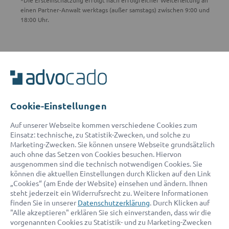
einen Partner-Anwalt werktags (außer samstags) zwischen 9:00 und
18:00 Uhr.
ADVOCADO SERVICE
Unser Serviceteam ist von 8:00 bis 17:00 Uhr für Sie erreichbar.
Telefon:
0800 400 18 80
E-Mail:
service@advocado.com
Cookie-Einstellungen
Auf unserer Webseite kommen verschiedene Cookies zum
Einsatz: technische, zu Statistik-Zwecken, und solche zu
Marketing-Zwecken. Sie können unsere Webseite grundsätzlich
auch ohne das Setzen von Cookies besuchen. Hiervon
ausgenommen sind die technisch notwendigen Cookies. Sie
© 2026 advocado - einfach online den passenden Rechtsanwalt finden
können die aktuellen Einstellungen durch Klicken auf den Link
„Cookies“ (am Ende der Website) einsehen und ändern. Ihnen
steht jederzeit ein Widerrufsrecht zu. Weitere Informationen
Auszeichnungen:
finden Sie in unserer
Datenschutzerklärung
. Durch Klicken auf
"Alle akzeptieren" erklären Sie sich einverstanden, dass wir die
vorgenannten Cookies zu Statistik- und zu Marketing-Zwecken