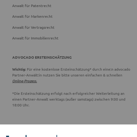
Anwalt für Patentrecht
Anwalt für Markenrecht
Anwalt für Vertragsrecht
Anwalt für Immobilienrecht
ADVOCADO ERSTEINSCHÄTZUNG
Wichtig:
Für eine kostenlose Ersteinschätzung* durch eine:n advocado
Partner-Anwält:in nutzen Sie bitte unseren einfachen & schnellen
Online-Prozess.
*Die Ersteinschätzung erfolgt nach erfolgreicher Weiterleitung an
einen Partner-Anwalt werktags (außer samstags) zwischen 9:00 und
18:00 Uhr.
ADVOCADO SERVICE