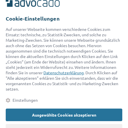
Unser Serviceteam ist von 8:00 bis 17:00 Uhr für Sie erreichbar.
Telefon:
0800 400 18 80
E-Mail:
service@advocado.com
Cookie-Einstellungen
Auf unserer Webseite kommen verschiedene Cookies zum
Einsatz: technische, zu Statistik-Zwecken, und solche zu
Marketing-Zwecken. Sie können unsere Webseite grundsätzlich
auch ohne das Setzen von Cookies besuchen. Hiervon
ausgenommen sind die technisch notwendigen Cookies. Sie
© 2026 advocado - einfach online den passenden Rechtsanwalt finden
können die aktuellen Einstellungen durch Klicken auf den Link
„Cookies“ (am Ende der Website) einsehen und ändern. Ihnen
steht jederzeit ein Widerrufsrecht zu. Weitere Informationen
Auszeichnungen:
finden Sie in unserer
Datenschutzerklärung
. Durch Klicken auf
"Alle akzeptieren" erklären Sie sich einverstanden, dass wir die
vorgenannten Cookies zu Statistik- und zu Marketing-Zwecken
setzen.
Einstellungen
Ausgewählte Cookies akzeptieren
Kontakt
Datenschutz
Impressum
Fakten
AGB