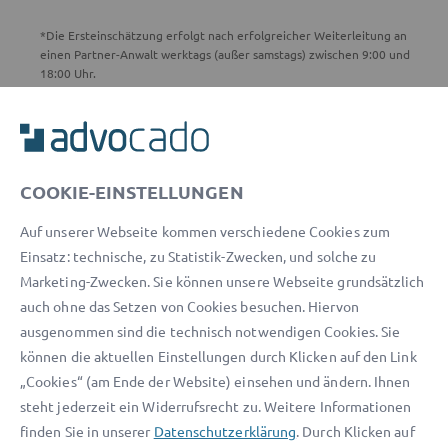
*Die Ersteinschätzung erfolgt nach erfolgreicher Weiterleitung an
einen Partner-Anwalt werktags (außer samstags) zwischen 9:00 und
18:00 Uhr.
ADVOCADO SERVICE
Unser Serviceteam ist von 8:00 bis 17:00 Uhr für Sie erreichbar.
COOKIE-EINSTELLUNGEN
Telefon:
0800 400 18 80
Auf unserer Webseite kommen verschiedene Cookies zum
E-Mail:
service@advocado.com
Einsatz: technische, zu Statistik-Zwecken, und solche zu
Marketing-Zwecken. Sie können unsere Webseite grundsätzlich
auch ohne das Setzen von Cookies besuchen. Hiervon
ausgenommen sind die technisch notwendigen Cookies. Sie
können die aktuellen Einstellungen durch Klicken auf den Link
© 2026 advocado - einfach online den passenden Rechtsanwalt finden
„Cookies“ (am Ende der Website) einsehen und ändern. Ihnen
steht jederzeit ein Widerrufsrecht zu. Weitere Informationen
Auszeichnungen:
finden Sie in unserer
Datenschutzerklärung
. Durch Klicken auf