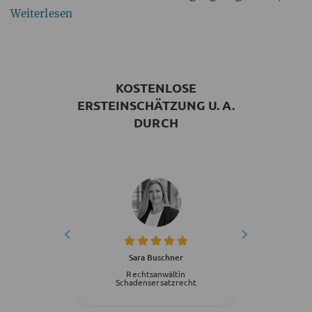
erfahren Sie in diesem Beitrag.
Weiterlesen
KOSTENLOSE
ERSTEINSCHÄTZUNG U. A.
DURCH
ius
Sara Buschner
in
Rechtsanwältin
R
echt
Schadensersatzrecht
Sch