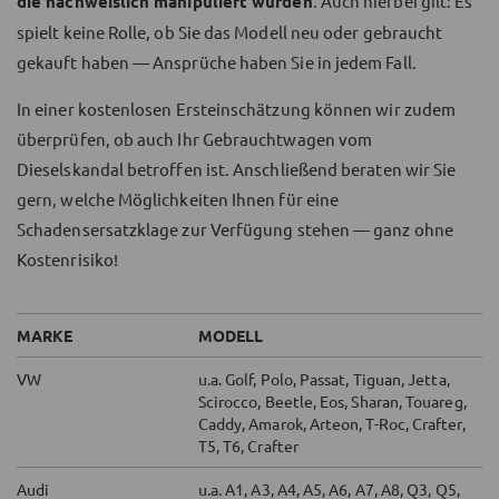
die nachweislich manipuliert wurden
. Auch hierbei gilt: Es
spielt keine Rolle, ob Sie das Modell neu oder gebraucht
gekauft haben — Ansprüche haben Sie in jedem Fall.
In einer kostenlosen Ersteinschätzung können wir zudem
überprüfen, ob auch Ihr Gebrauchtwagen vom
Dieselskandal betroffen ist. Anschließend beraten wir Sie
gern, welche Möglichkeiten Ihnen für eine
Schadensersatzklage zur Verfügung stehen — ganz ohne
Kostenrisiko!
MARKE
MODELL
VW
u.a. Golf, Polo, Passat, Tiguan, Jetta,
Scirocco, Beetle, Eos, Sharan, Touareg,
Caddy, Amarok, Arteon, T-Roc, Crafter,
T5, T6, Crafter
Audi
u.a. A1, A3, A4, A5, A6, A7, A8, Q3, Q5,