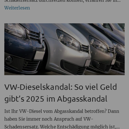
Schadensersatz durchsetzen können, erfahren Sie in
diesem Beitrag.
Weiterlesen
VW-Dieselskandal: So viel Geld
gibt’s 2025 im Abgasskandal
Ist Ihr VW-Diesel vom Abgasskandal betroffen? Dann
haben Sie immer noch Anspruch auf VW-
Schadensersatz. Welche Entschädigung möglich ist,