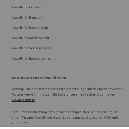
Anwalt für Erbrecht
Anwalt für Baurecht
Anwalt für Patentrecht
Anwalt für Markenrecht
Anwalt für Vertragsrecht
Anwalt für Immobilienrecht
ADVOCADO ERSTEINSCHÄTZUNG
Wichtig:
Für eine kostenlose Ersteinschätzung* durch eine:n advocado
Partner-Anwält:in nutzen Sie bitte unseren einfachen & schnellen
Online-Prozess.
*Die Ersteinschätzung erfolgt nach erfolgreicher Weiterleitung an
einen Partner-Anwalt werktags (außer samstags) zwischen 9:00 und
18:00 Uhr.