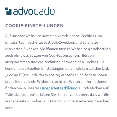
ADVOCADO SERVICE
Unser Serviceteam ist von 8:00 bis 17:00 Uhr für Sie erreichbar.
COOKIE-EINSTELLUNGEN
Telefon:
0800 400 18 80
Auf unserer Webseite kommen verschiedene Cookies zum
E-Mail:
service@advocado.com
Einsatz: technische, zu Statistik-Zwecken, und solche zu
Marketing-Zwecken. Sie können unsere Webseite grundsätzlich
auch ohne das Setzen von Cookies besuchen. Hiervon
ausgenommen sind die technisch notwendigen Cookies. Sie
können die aktuellen Einstellungen durch Klicken auf den Link
© 2026 advocado - einfach online den passenden Rechtsanwalt finden
„Cookies“ (am Ende der Website) einsehen und ändern. Ihnen
steht jederzeit ein Widerrufsrecht zu. Weitere Informationen
Auszeichnungen:
finden Sie in unserer
Datenschutzerklärung
. Durch Klicken auf
"Alle akzeptieren" erklären Sie sich einverstanden, dass wir die
vorgenannten Cookies zu Statistik- und zu Marketing-Zwecken
setzen.