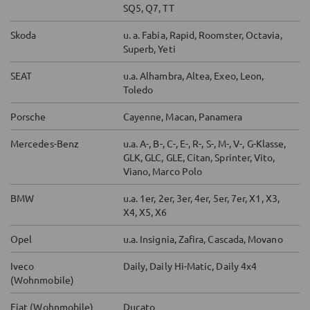
SQ5, Q7, TT
Skoda
u. a. Fabia, Rapid, Roomster, Octavia,
Superb, Yeti
SEAT
u.a. Alhambra, Altea, Exeo, Leon,
Toledo
Porsche
Cayenne, Macan, Panamera
Mercedes-Benz
u.a. A-, B-, C-, E-, R-, S-, M-, V-, G-Klasse,
GLK, GLC, GLE, Citan, Sprinter, Vito,
Viano, Marco Polo
BMW
u.a. 1er, 2er, 3er, 4er, 5er, 7er, X1, X3,
X4, X5, X6
Opel
u.a. Insignia, Zafira, Cascada, Movano
Iveco
Daily, Daily Hi-Matic, Daily 4x4
(Wohnmobile)
Fiat (Wohnmobile)
Ducato