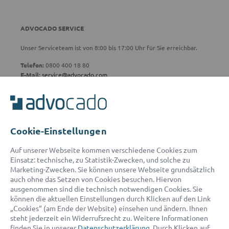
ADVOCADO SERVICE
Unser Serviceteam ist von 8:00 bis 17:00 Uhr für Sie erreichbar.
Telefon:
0800 400 18 80
E-Mail:
service@advocado.com
Cookie-Einstellungen
© 2026 advocado - einfach online den passenden Rechtsanwalt finden
Auf unserer Webseite kommen verschiedene Cookies zum
Einsatz: technische, zu Statistik-Zwecken, und solche zu
Marketing-Zwecken. Sie können unsere Webseite grundsätzlich
Auszeichnungen:
auch ohne das Setzen von Cookies besuchen. Hiervon
ausgenommen sind die technisch notwendigen Cookies. Sie
können die aktuellen Einstellungen durch Klicken auf den Link
„Cookies“ (am Ende der Website) einsehen und ändern. Ihnen
steht jederzeit ein Widerrufsrecht zu. Weitere Informationen
finden Sie in unserer
Datenschutzerklärung
. Durch Klicken auf