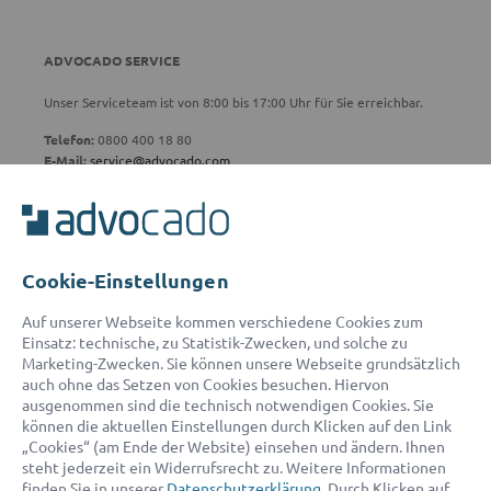
ADVOCADO SERVICE
Unser Serviceteam ist von 8:00 bis 17:00 Uhr für Sie erreichbar.
Telefon:
0800 400 18 80
E-Mail:
service@advocado.com
Cookie-Einstellungen
© 2026 advocado - einfach online den passenden Rechtsanwalt finden
Auf unserer Webseite kommen verschiedene Cookies zum
Einsatz: technische, zu Statistik-Zwecken, und solche zu
Marketing-Zwecken. Sie können unsere Webseite grundsätzlich
Auszeichnungen:
auch ohne das Setzen von Cookies besuchen. Hiervon
ausgenommen sind die technisch notwendigen Cookies. Sie
können die aktuellen Einstellungen durch Klicken auf den Link
„Cookies“ (am Ende der Website) einsehen und ändern. Ihnen
steht jederzeit ein Widerrufsrecht zu. Weitere Informationen
finden Sie in unserer
Datenschutzerklärung
. Durch Klicken auf