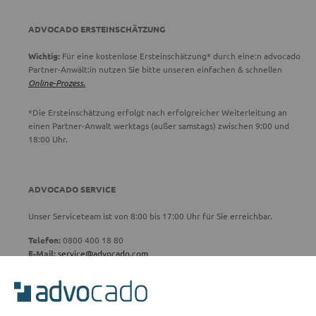
ADVOCADO ERSTEINSCHÄTZUNG
Wichtig:
Für eine kostenlose Ersteinschätzung* durch eine:n advocado
Partner-Anwält:in nutzen Sie bitte unseren einfachen & schnellen
Online-Prozess.
*Die Ersteinschätzung erfolgt nach erfolgreicher Weiterleitung an
einen Partner-Anwalt werktags (außer samstags) zwischen 9:00 und
18:00 Uhr.
ADVOCADO SERVICE
Unser Serviceteam ist von 8:00 bis 17:00 Uhr für Sie erreichbar.
Telefon:
0800 400 18 80
E-Mail:
service@advocado.com