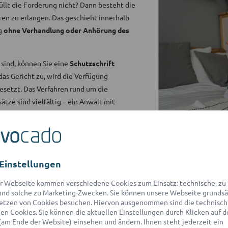
llt die Forderung nicht? Dann besteht die
ren zu erlangen. Das geschieht innerhalb
ig
ohne Verhandlung oder Anhörung des
sind, können Sie eine
Schutzschrift
das Gericht zu, wird die Verfügung
setzt. Das Verfahren rund um die
tze sind vielfältig – ein Anwalt mit
ag auf Akteneinsicht bis zur Durchsetzung
em Netzwerk mit über 550 Partner-
den
für eine
kostenlose
Einstellungen
r Webseite kommen verschiedene Cookies zum Einsatz: technische, zu S
nd solche zu Marketing-Zwecken. Sie können unsere Webseite grundsä
etzen von Cookies besuchen. Hiervon ausgenommen sind die technisch
n Cookies. Sie können die aktuellen Einstellungen durch Klicken auf d
(am Ende der Website) einsehen und ändern. Ihnen steht jederzeit ein