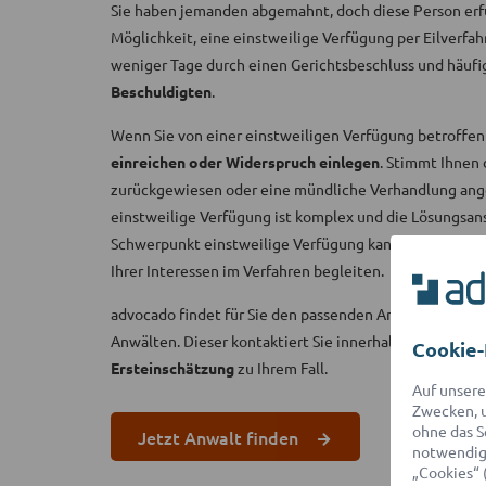
Sie haben jemanden abgemahnt, doch diese Person erfü
Möglichkeit, eine einstweilige Verfügung per Eilverfah
weniger Tage durch einen Gerichtsbeschluss und häuf
Beschuldigten
.
Wenn Sie von einer einstweiligen Verfügung betroffen 
einreichen oder Widerspruch einlegen
. Stimmt Ihnen 
zurückgewiesen oder eine mündliche Verhandlung ange
einstweilige Verfügung ist komplex und die Lösungsansä
Schwerpunkt einstweilige Verfügung kann Sie vom Antr
Ihrer Interessen im Verfahren begleiten.
advocado findet für Sie den passenden Anwalt aus ein
Anwälten. Dieser kontaktiert Sie innerhalb von 2 Stun
Cookie-
Ersteinschätzung
zu Ihrem Fall.
Auf unsere
Zwecken, u
ohne das S
Jetzt Anwalt finden
notwendige
„Cookies“ 