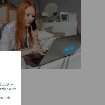
tatistik-
tzlich auch
en Link