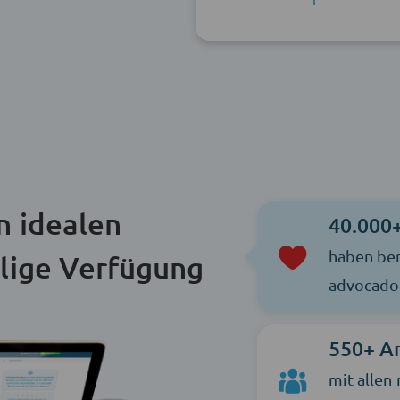
n idealen
40.000
haben ber
ilige Verfügung
advocado 
550+ A
mit allen