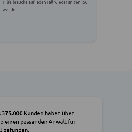
Hilfe brauche auf jeden Fall wieder an den RA
zusätzlic
wenden
beantwor
s
375.000
Kunden haben über
o einen passenden Anwalt für
ll gefunden.