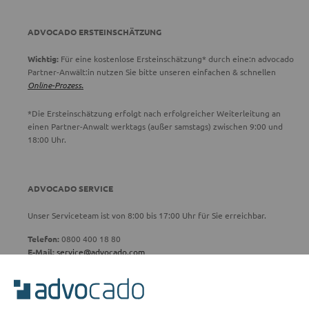
ADVOCADO ERSTEINSCHÄTZUNG
Wichtig:
Für eine kostenlose Ersteinschätzung* durch eine:n advocado
Partner-Anwält:in nutzen Sie bitte unseren einfachen & schnellen
Online-Prozess.
*Die Ersteinschätzung erfolgt nach erfolgreicher Weiterleitung an
einen Partner-Anwalt werktags (außer samstags) zwischen 9:00 und
18:00 Uhr.
ADVOCADO SERVICE
Unser Serviceteam ist von 8:00 bis 17:00 Uhr für Sie erreichbar.
Telefon:
0800 400 18 80
E-Mail:
service@advocado.com