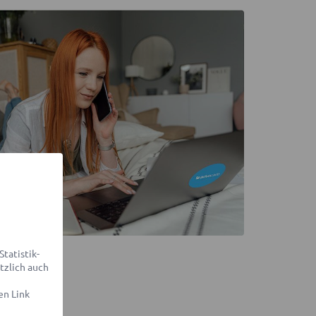
tatistik-
tzlich auch
en Link