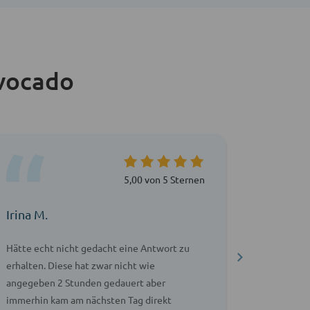
vocado
5,00 von 5 Sternen
Irina M.
Thomas
Hätte echt nicht gedacht eine Antwort zu
Hat mir s
erhalten. Diese hat zwar nicht wie
Fall, ob 
angegeben 2 Stunden gedauert aber
gerichtli
immerhin kam am nächsten Tag direkt
Kann ich 