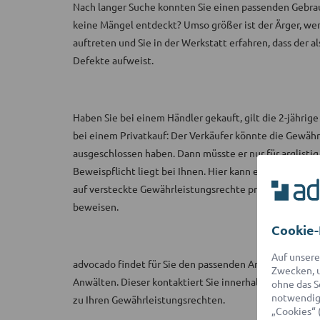
Nach langer Suche konnten Sie einen passenden Gebr
keine Mängel entdeckt? Umso größer ist der Ärger, we
auftreten und Sie in der Werkstatt erfahren, dass der 
Defekte aufweist.
Haben Sie bei einem Händler gekauft, gilt die 2-jährige
bei einem Privatkauf: Der Verkäufer könnte die Gewährl
ausgeschlossen haben. Dann müsste er nur für arglist
Beweispflicht liegt bei Ihnen. Hier kann ein Anwalt Ih
auf versteckte Gewährleistungsrechte prüfen sowie di
beweisen.
Cookie-
Auf unsere
advocado findet für Sie den passenden Anwalt aus ein
Zwecken, u
Anwälten. Dieser kontaktiert Sie innerhalb von 2 Stun
ohne das S
notwendige
zu Ihren Gewährleistungsrechten.
„Cookies“ 