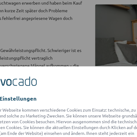
auchtwagen erwerben und haben beim Kauf
nn kurze Zeit später doch Probleme
als fehlerfrei angepriesene Wagen doch
 Gewährleistungspflicht. Schwieriger ist es
eistungspflicht vertraglich
ig verschwiegene Mängel aufkommen – die
nen weiterhelfen. Er kann den Kaufvertrag
e Verantwortlichkeit des Verkäufers
Einstellungen
r Webseite kommen verschiedene Cookies zum Einsatz: technische, zu S
em Netzwerk mit über 550 Partner-
nd solche zu Marketing-Zwecken. Sie können unsere Webseite grundsä
den
für eine kostenlose Ersteinschätzung
etzen von Cookies besuchen. Hiervon ausgenommen sind die technisch
n Cookies. Sie können die aktuellen Einstellungen durch Klicken auf d
(am Ende der Website) einsehen und ändern. Ihnen steht jederzeit ein