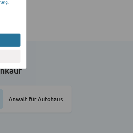
rung
.
nkauf
Anwalt für Autohaus