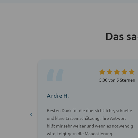
Das s
 5 Sternen
5,00 von 5 Sternen
Andre H.
 auf
Besten Dank für die übersichtliche, schnelle
lut nicht
und klare Ersteinschätzung. Ihre Antwort
kompetent
hilft mir sehr weiter und wenn es notwendig
len.
wird, folgt gern die Mandatierung.