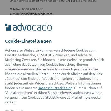
Unser Serviceteam ist von 8:00 bis 17:00 Uhr für Sie erreichbar.
Telefon:
0800 400 18 80
E-Mail:
service@advocado.com
Cookie-Einstellungen
© 2026 advocado - einfach online den passenden Rechtsanwalt finden
Auf unserer Webseite kommen verschiedene Cookies zum
Einsatz: technische, zu Statistik-Zwecken, und solche zu
Marketing-Zwecken. Sie können unsere Webseite grundsätzlich
Auszeichnungen:
auch ohne das Setzen von Cookies besuchen. Hiervon
ausgenommen sind die technisch notwendigen Cookies. Sie
können die aktuellen Einstellungen durch Klicken auf den Link
„Cookies“ (am Ende der Website) einsehen und ändern. Ihnen
steht jederzeit ein Widerrufsrecht zu. Weitere Informationen
finden Sie in unserer
Datenschutzerklärung
. Durch Klicken auf
"Alle akzeptieren" erklären Sie sich einverstanden, dass wir die
vorgenannten Cookies zu Statistik- und zu Marketing-Zwecken
setzen.
Kontakt
Datenschutz
Impressum
Fakten
AGB