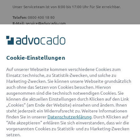
Unser Serviceteam ist von 8:00 bis 17:00 Uhr für Sie erreichbar.
Telefon:
0800 400 18 80
E-Mail:
service@advocado.com
Cookie-Einstellungen
© 2026 advocado - einfach online den passenden Rechtsanwalt finden
Auf unserer Webseite kommen verschiedene Cookies zum
Einsatz: technische, zu Statistik-Zwecken, und solche zu
Marketing-Zwecken. Sie können unsere Webseite grundsätzlich
Auszeichnungen:
auch ohne das Setzen von Cookies besuchen. Hiervon
ausgenommen sind die technisch notwendigen Cookies. Sie
können die aktuellen Einstellungen durch Klicken auf den Link
„Cookies“ (am Ende der Website) einsehen und ändern. Ihnen
steht jederzeit ein Widerrufsrecht zu. Weitere Informationen
finden Sie in unserer
Datenschutzerklärung
. Durch Klicken auf
"Alle akzeptieren" erklären Sie sich einverstanden, dass wir die
vorgenannten Cookies zu Statistik- und zu Marketing-Zwecken
setzen.
Kontakt
Datenschutz
Impressum
Fakten
AGB