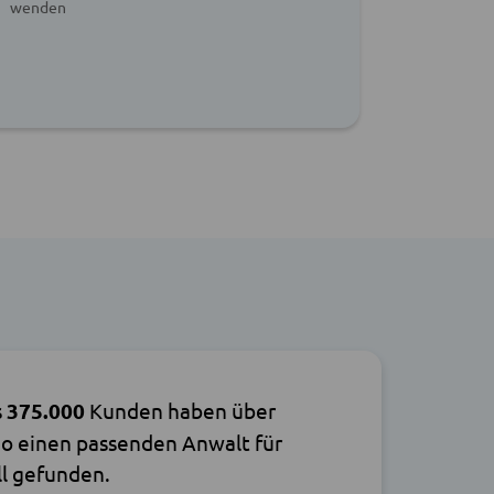
wenden
beantwor
s
375.000
Kunden haben über
o einen passenden Anwalt für
ll gefunden.