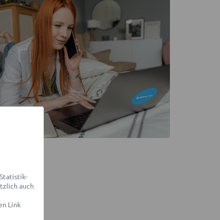
tatistik-
tzlich auch
en Link