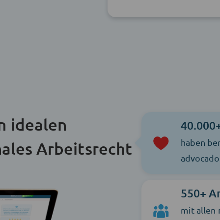
n idealen
40.000
haben ber
nales Arbeitsrecht
advocado 
550+ A
mit allen