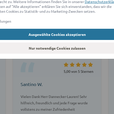
echt zu. Weitere Informationen finden Sie in unserer
Datenschutzerklä
en auf "Alle akzeptieren" erklären Sie sich einverstanden, dass wir die
en Cookies zu Statistik- und zu Marketing-Zwecken setzen.
llungen
agen unsere Kunden über ad
Ausgewählte Cookies akzeptieren
Nur notwendige Cookies zulassen
5,00 von 5 Sternen
Santino W.
Vielen Dank Herr Dannecker-Lauren! Sehr
hilfreich, freundlich und jede Frage wurde
vollstens zu meiner Zufriedenheit