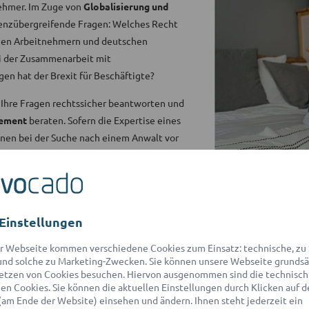
nehmer. Im Zuge von
Globalisierung und
enzübergreifende Fragen: Welches Recht
schen Arbeitnehmern und deutschen
i der Zusammenarbeit mit
en hat der Brexit für Beschäftigte?
n Ihre Fragen rechtssicher beantworten und
gement
beraten. Sofern die Expertise eines
hnen bei der Suche nach einem Anwalt vor
em Netzwerk mit über 550 Partner-
den
für eine
kostenlose
Einstellungen
r Webseite kommen verschiedene Cookies zum Einsatz: technische, zu S
nd solche zu Marketing-Zwecken. Sie können unsere Webseite grundsä
etzen von Cookies besuchen. Hiervon ausgenommen sind die technisch
n Cookies. Sie können die aktuellen Einstellungen durch Klicken auf d
(am Ende der Website) einsehen und ändern. Ihnen steht jederzeit ein