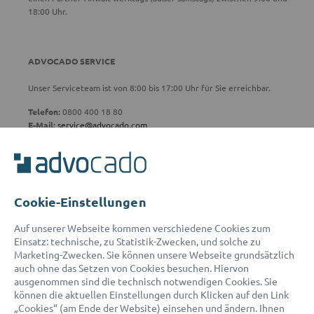
18:00 Uhr.
ADVOCADO SERVICE
Unser Serviceteam ist von 8:00 bis 17:00 Uhr für Sie erreichbar.
Telefon:
0800 400 18 80
E-Mail:
service@advocado.com
Cookie-Einstellungen
© 2026 advocado - einfach online den passenden Rechtsanwalt finden
Auf unserer Webseite kommen verschiedene Cookies zum
Einsatz: technische, zu Statistik-Zwecken, und solche zu
Marketing-Zwecken. Sie können unsere Webseite grundsätzlich
Auszeichnungen:
auch ohne das Setzen von Cookies besuchen. Hiervon
ausgenommen sind die technisch notwendigen Cookies. Sie
können die aktuellen Einstellungen durch Klicken auf den Link
„Cookies“ (am Ende der Website) einsehen und ändern. Ihnen