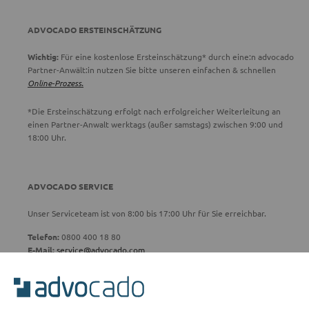
ADVOCADO ERSTEINSCHÄTZUNG
Wichtig:
Für eine kostenlose Ersteinschätzung* durch eine:n advocado
Partner-Anwält:in nutzen Sie bitte unseren einfachen & schnellen
Online-Prozess.
*Die Ersteinschätzung erfolgt nach erfolgreicher Weiterleitung an
einen Partner-Anwalt werktags (außer samstags) zwischen 9:00 und
18:00 Uhr.
ADVOCADO SERVICE
Unser Serviceteam ist von 8:00 bis 17:00 Uhr für Sie erreichbar.
Telefon:
0800 400 18 80
E-Mail:
service@advocado.com