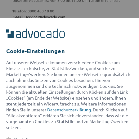
Unser Serviceteam ist von 8:00 bis 17:00 Uhr für Sie erreichbar.
Telefon:
0800 400 18 80
E-Mail:
service@advocado.com
Cookie-Einstellungen
© 2026 advocado - einfach online den passenden Rechtsanwalt finden
Auf unserer Webseite kommen verschiedene Cookies zum
Einsatz: technische, zu Statistik-Zwecken, und solche zu
Marketing-Zwecken. Sie können unsere Webseite grundsätzlich
Auszeichnungen:
auch ohne das Setzen von Cookies besuchen. Hiervon
ausgenommen sind die technisch notwendigen Cookies. Sie
können die aktuellen Einstellungen durch Klicken auf den Link
„Cookies“ (am Ende der Website) einsehen und ändern. Ihnen
steht jederzeit ein Widerrufsrecht zu. Weitere Informationen
finden Sie in unserer
Datenschutzerklärung
. Durch Klicken auf
"Alle akzeptieren" erklären Sie sich einverstanden, dass wir die
vorgenannten Cookies zu Statistik- und zu Marketing-Zwecken
setzen.
Kontakt
Datenschutz
Impressum
Fakten
AGB