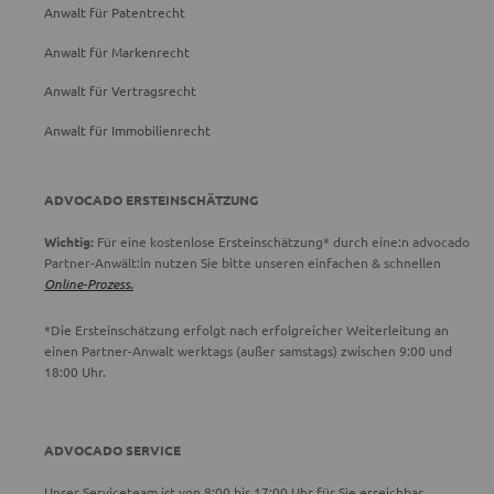
Anwalt für Patentrecht
Anwalt für Markenrecht
Anwalt für Vertragsrecht
Anwalt für Immobilienrecht
ADVOCADO ERSTEINSCHÄTZUNG
Wichtig:
Für eine kostenlose Ersteinschätzung* durch eine:n advocado
Partner-Anwält:in nutzen Sie bitte unseren einfachen & schnellen
Online-Prozess.
*Die Ersteinschätzung erfolgt nach erfolgreicher Weiterleitung an
einen Partner-Anwalt werktags (außer samstags) zwischen 9:00 und
18:00 Uhr.
ADVOCADO SERVICE
Unser Serviceteam ist von 8:00 bis 17:00 Uhr für Sie erreichbar.