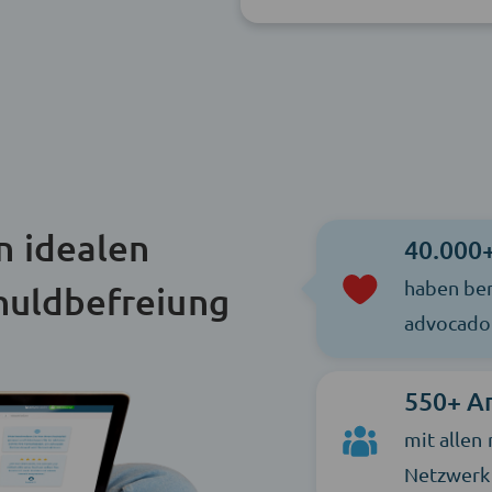
n idealen
40.000
haben ber
huldbefreiung
advocado 
550+ A
mit allen
Netzwerk 