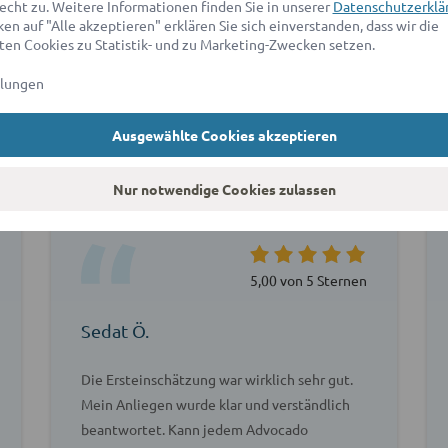
echt zu. Weitere Informationen finden Sie in unserer
Datenschutzerklä
en auf "Alle akzeptieren" erklären Sie sich einverstanden, dass wir die
en Cookies zu Statistik- und zu Marketing-Zwecken setzen.
llungen
agen unsere Kunden über ad
Ausgewählte Cookies akzeptieren
Nur notwendige Cookies zulassen
5,00 von 5 Sternen
Sedat Ö.
Die Ersteinschätzung war wirklich sehr gut.
Mein Anliegen wurde klar und verständlich
beantwortet. Kann jedem Advocado