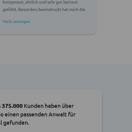
kompetent, ehrlich und sehr gut betreut
gefühlt. Besonders beeindruckt hat mich die
schnelle Reaktionszeit und die klare
verständliche Kommunikation. Vielen Dank
s
375.000
Kunden haben über
o einen passenden Anwalt für
ll gefunden.