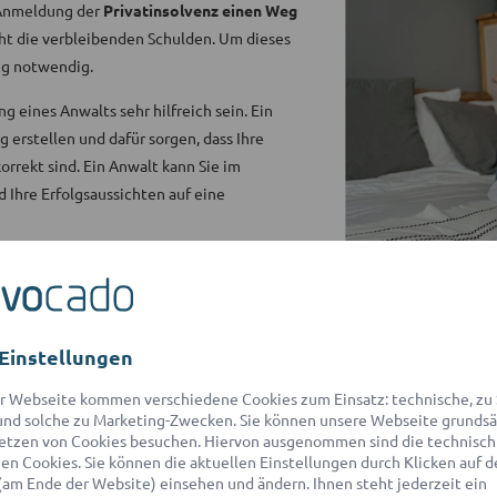
 Anmeldung der
Privatinsolvenz einen Weg
icht die verbleibenden Schulden. Um dieses
ung notwendig.
 eines Anwalts sehr hilfreich sein. Ein
erstellen und dafür sorgen, dass Ihre
rrekt sind. Ein Anwalt kann Sie im
 Ihre Erfolgsaussichten auf eine
det advocado für Sie schnell den
g zu unterstützen. Dieser kontaktiert Sie
nschätzung Ihrer Erfolgsaussichten und
Einstellungen
r Webseite kommen verschiedene Cookies zum Einsatz: technische, zu S
nd solche zu Marketing-Zwecken. Sie können unsere Webseite grundsä
etzen von Cookies besuchen. Hiervon ausgenommen sind die technisch
n Cookies. Sie können die aktuellen Einstellungen durch Klicken auf d
(am Ende der Website) einsehen und ändern. Ihnen steht jederzeit ein