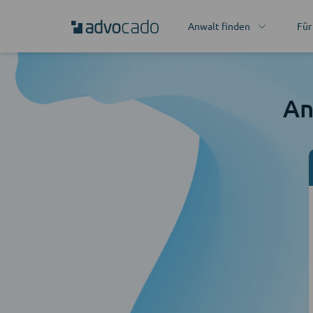
Anwalt finden
Für
An