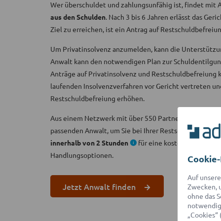
Wer überschuldet und zahlungsunfähig ist, findet mit
aus den Schulden
. Nach 3 bis 6 Jahren erlässt das Ger
Ziel zu erreichen, ist ein Antrag auf Restschuldbefrei
Um Privatinsolvenz anzumelden, kann die Unterstützung
Anwalt kann den notwendigen Plan zur Schuldentilgung 
Anträge auf Privatinsolvenz und Restschuldbefreiung ko
laufenden Insolvenzverfahren vor Gericht vertreten und
Restschuldbefreiung erhöhen.
Aus einem Netzwerk mit über 550 Partner-Anwälten fin
passenden Anwalt, um Sie bei Ihrer Restschuldbefreiun
innerhalb von 2 Stunden
für eine kostenlose Erstei
Handlungsoptionen.
Cookie-
Auf unsere
Jetzt Anwalt finden
Zwecken, u
ohne das S
notwendige
„Cookies“ 