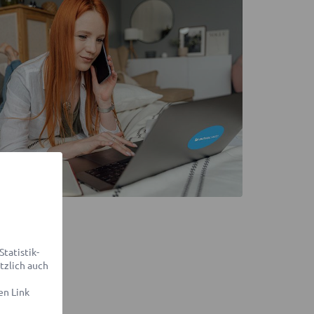
tatistik-
tzlich auch
en Link