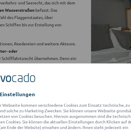
rverkehrs- und Seerecht, das sich mit dem
alen Wasserstraßen
befasst. Das
Wahl des Flaggenstaates, über
n Schiffen bis zur Erstellung von
ditionen, Reedereien und weitere Akteure.
rter- oder
r Schifffahrtsrecht übernehmen. Denn ein
d vermeidet kostenintensive
em Netzwerk mit über 550 Partner-
den
für eine
kostenlose
Einstellungen
r Webseite kommen verschiedene Cookies zum Einsatz: technische, zu S
nd solche zu Marketing-Zwecken. Sie können unsere Webseite grundsä
etzen von Cookies besuchen. Hiervon ausgenommen sind die technisch
n Cookies. Sie können die aktuellen Einstellungen durch Klicken auf d
(am Ende der Website) einsehen und ändern. Ihnen steht jederzeit ein