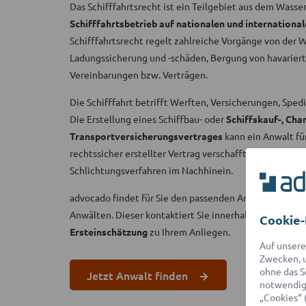
Das Schifffahrtsrecht ist ein Teilgebiet aus dem Wasse
Schifffahrtsbetrieb auf nationalen und internation
Schifffahrtsrecht regelt zahlreiche Vorgänge von der 
Ladungssicherung und -schäden, Bergung von havarierte
Vereinbarungen bzw. Verträgen.
Die Schifffahrt betrifft Werften, Versicherungen, Spe
Die Erstellung eines Schiffbau- oder
Schiffskauf-, Cha
Transportversicherungsvertrages
kann ein Anwalt fü
rechtssicher erstellter Vertrag verschafft Klarheit un
Schlichtungsverfahren im Nachhinein.
advocado findet für Sie den passenden Anwalt aus ein
Anwälten. Dieser kontaktiert Sie innerhalb von 2 Stun
Cookie-
Ersteinschätzung
zu Ihrem Anliegen.
Auf unsere
Zwecken, u
ohne das S
Jetzt Anwalt finden
notwendige
„Cookies“ 