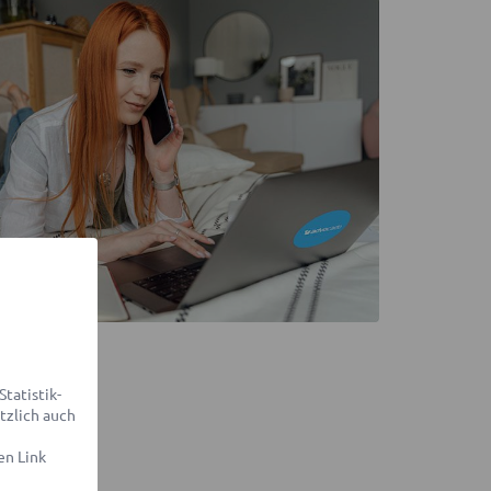
tatistik-
tzlich auch
en Link