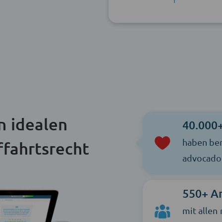
n idealen
40.000
haben ber
ffahrtsrecht
advocado 
550+ A
mit allen