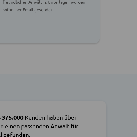
freundlichen Anwältin. Unterlagen wurden
hilfsberei
sofort per Email gesendet.
am Wochen
guten Ge
s
375.000
Kunden haben über
o einen passenden Anwalt für
ll gefunden.