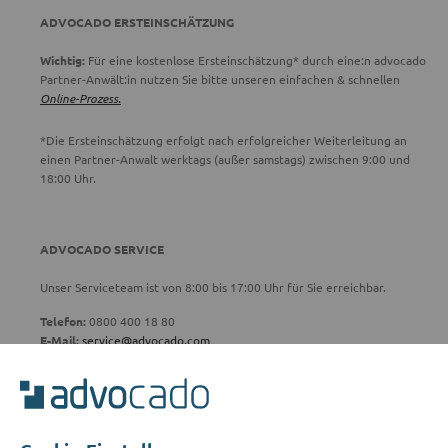
ADVOCADO ERSTEINSCHÄTZUNG
Wichtig:
Für eine kostenlose Ersteinschätzung* durch eine:n advocado
Partner-Anwält:in nutzen Sie bitte unseren einfachen & schnellen
Online-Prozess.
*Die Ersteinschätzung erfolgt nach erfolgreicher Weiterleitung an
einen Partner-Anwalt werktags (außer samstags) zwischen 9:00 und
18:00 Uhr.
ADVOCADO SERVICE
Unser Serviceteam ist von 8:00 bis 17:00 Uhr für Sie erreichbar.
Telefon:
0800 400 18 80
E-Mail:
service@advocado.com