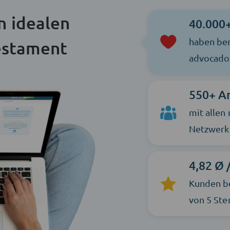
n idealen
40.000
haben ber
estament
advocado 
550+ A
mit allen
Netzwerk 
4,82 Ø 
Kunden b
von 5 Ste