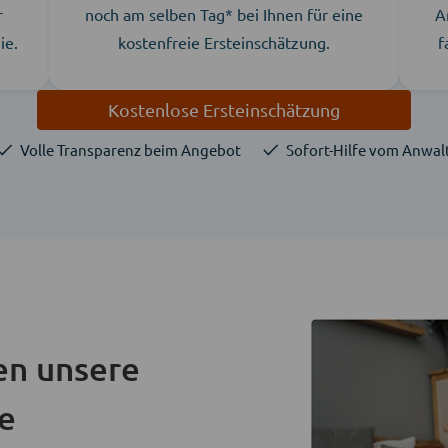
r
noch am selben Tag* bei Ihnen für eine
A
ie.
kostenfreie Ersteinschätzung.
f
Kostenlose Ersteinschätzung
Volle Transparenz beim Angebot
Sofort-Hilfe vom Anwal
en unsere
ie