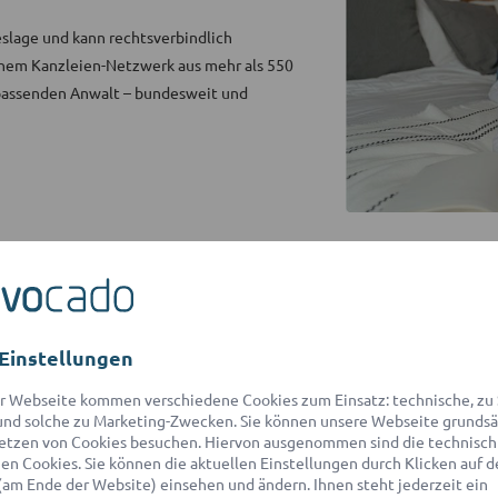
eslage und kann rechtsverbindlich
inem Kanzleien-Netzwerk aus mehr als 550
 passenden Anwalt – bundesweit und
Einstellungen
r Webseite kommen verschiedene Cookies zum Einsatz: technische, zu S
nd solche zu Marketing-Zwecken. Sie können unsere Webseite grundsä
agen unsere Kunden über ad
etzen von Cookies besuchen. Hiervon ausgenommen sind die technisch
n Cookies. Sie können die aktuellen Einstellungen durch Klicken auf d
(am Ende der Website) einsehen und ändern. Ihnen steht jederzeit ein