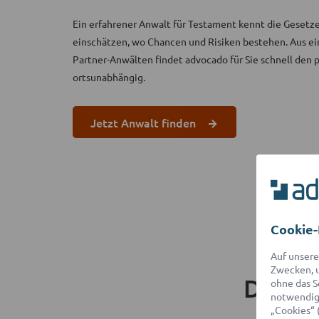
Ein erfahrener Anwalt für Testament kennt die Gesetz
einschätzen, wo Chancen und Risiken bestehen. Aus e
Partner-Anwälten findet advocado für Sie schnell den
ortsunabhängig.
Jetzt Anwalt finden
Cookie-
Auf unsere
Zwecken, u
Das s
ohne das S
notwendige
„Cookies“ 