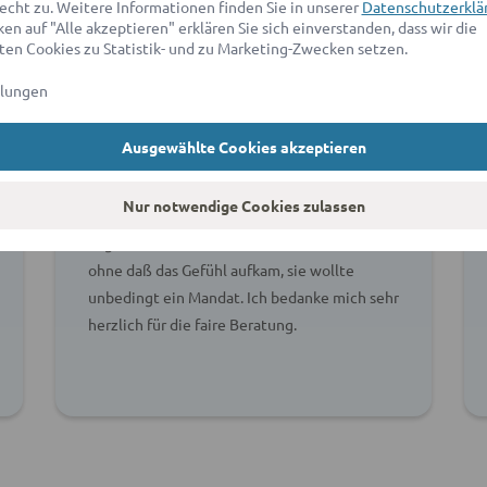
echt zu. Weitere Informationen finden Sie in unserer
Datenschutzerklä
en auf "Alle akzeptieren" erklären Sie sich einverstanden, dass wir die
en Cookies zu Statistik- und zu Marketing-Zwecken setzen.
llungen
5,00 von 5 Sternen
Ausgewählte Cookies akzeptieren
Gudrun E.
Nur notwendige Cookies zulassen
Anwältin Frau Fey hat mich ehrlich beraten
bzgl. der Aussichten eines Rechtsstreits,
ohne daß das Gefühl aufkam, sie wollte
unbedingt ein Mandat. Ich bedanke mich sehr
herzlich für die faire Beratung.