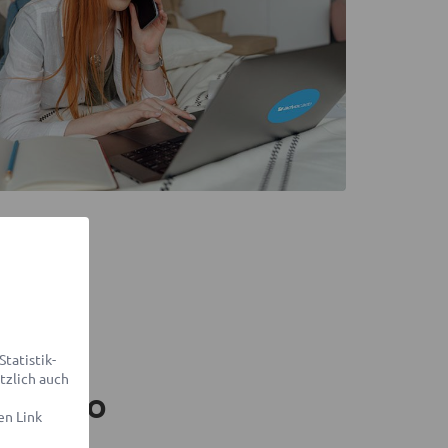
tatistik-
tzlich auch
vocado
en Link