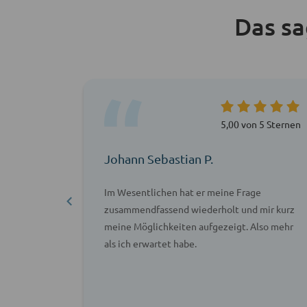
Das s
 5 Sternen
5,00 von 5 Sternen
Johann Sebastian P.
eratung!
Im Wesentlichen hat er meine Frage
zeichneten
zusammendfassend wiederholt und mir kurz
tation
meine Möglichkeiten aufgezeigt. Also mehr
er die
als ich erwartet habe.
sprochen.
nd nicht
Danke!