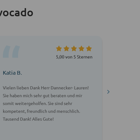
vocado
5,00 von 5 Sternen
Katia B.
Petra G
Vielen lieben Dank Herr Dannecker- Lauren!
Vielen Da
Sie haben mich sehr gut beraten und mir
meine Fra
somit weitergeholfen. Sie sind sehr
hilfsberei
kompetent, freundlich und menschlich.
am Wochen
Tausend Dank! Alles Gute!
guten Ge