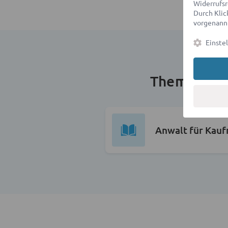
Widerrufsr
Durch Klick
vorgenannt
Einste
Themen im 
Anwalt für Kauf