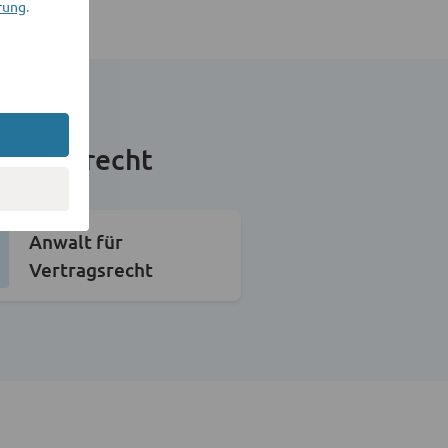
rung
.
itionsrecht
Anwalt für
Vertragsrecht