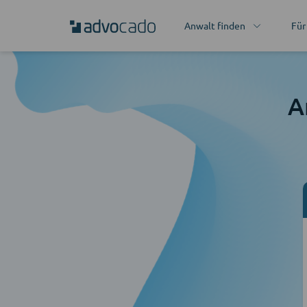
Anwalt finden
Für
A