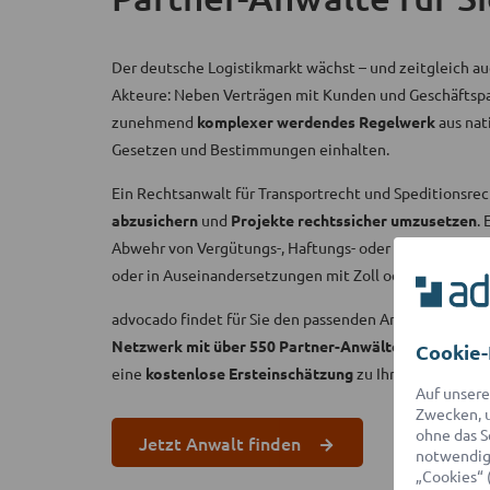
Der deutsche Logistikmarkt wächst – und zeitgleich au
Akteure: Neben Verträgen mit Kunden und Geschäftsp
zunehmend
komplexer werdendes Regelwerk
aus nat
Gesetzen und Bestimmungen einhalten.
Ein Rechtsanwalt für Transportrecht und Speditionsrec
abzusichern
und
Projekte rechtssicher umzusetzen
.
Abwehr von Vergütungs-, Haftungs- oder Regressansprü
oder in Auseinandersetzungen mit Zoll oder Versicher
advocado findet für Sie den passenden Anwalt für Tran
Netzwerk mit über 550 Partner-Anwälten
. Dieser ko
Cookie-
eine
kostenlose Ersteinschätzung
zu Ihren Erfolgsau
Auf unsere
Zwecken, u
ohne das S
Jetzt Anwalt finden
notwendige
„Cookies“ 