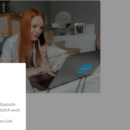
tatistik-
tzlich auch
en Link