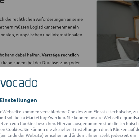
ch die rechtlichen Anforderungen an seine
artnern müssen Logistikunternehmer ein
ionalen, europäischen und internationalen
ht kann dabei helfen,
Verträge rechtlich
 Er kann zudem bei der Durchsetzung oder
chen, in Bußgeld- oder Strafverfahren
ungen unterstützen.
sportrecht und Speditionsrecht aus einem
ntaktiert Sie innerhalb von 2 Stunden
für
Einstellungen
ssichten und Handlungsoptionen.
r Webseite kommen verschiedene Cookies zum Einsatz: technische, zu S
nd solche zu Marketing-Zwecken. Sie können unsere Webseite grundsä
etzen von Cookies besuchen. Hiervon ausgenommen sind die technisch
n Cookies. Sie können die aktuellen Einstellungen durch Klicken auf d
(am Ende der Website) einsehen und ändern. Ihnen steht jederzeit ein