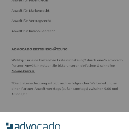
Anwalt für Patentrecht
Anwalt für Markenrecht
Anwalt für Vertragsrecht
Anwalt für Immobilienrecht
ADVOCADO ERSTEINSCHÄTZUNG
Wichtig:
Für eine kostenlose Ersteinschätzung* durch eine:n advocado
Partner-Anwält:in nutzen Sie bitte unseren einfachen & schnellen
Online-Prozess.
*Die Ersteinschätzung erfolgt nach erfolgreicher Weiterleitung an
einen Partner-Anwalt werktags (außer samstags) zwischen 9:00 und
18:00 Uhr.
ADVOCADO SERVICE
Unser Serviceteam ist von 8:00 bis 17:00 Uhr für Sie erreichbar.