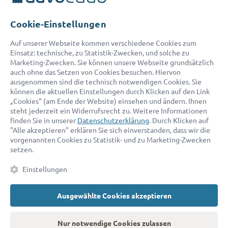
Telefon:
0800 400 18 80
E-Mail:
service@advocado.com
Cookie-Einstellungen
Auf unserer Webseite kommen verschiedene Cookies zum
Einsatz: technische, zu Statistik-Zwecken, und solche zu
Marketing-Zwecken. Sie können unsere Webseite grundsätzlich
auch ohne das Setzen von Cookies besuchen. Hiervon
ausgenommen sind die technisch notwendigen Cookies. Sie
© 2026 advocado - einfach online den passenden Rechtsanwalt finden
können die aktuellen Einstellungen durch Klicken auf den Link
„Cookies“ (am Ende der Website) einsehen und ändern. Ihnen
steht jederzeit ein Widerrufsrecht zu. Weitere Informationen
Auszeichnungen:
finden Sie in unserer
Datenschutzerklärung
. Durch Klicken auf
"Alle akzeptieren" erklären Sie sich einverstanden, dass wir die
vorgenannten Cookies zu Statistik- und zu Marketing-Zwecken
setzen.
Einstellungen
Ausgewählte Cookies akzeptieren
Kontakt
Datenschutz
Impressum
Fakten
AGB
Nur notwendige Cookies zulassen
Cookies
Barrierefreiheitserklärung