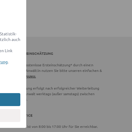
tatistik-
tzlich auch
en Link
DVOCADO ERSTEINSCHÄTZUNG
rung
.
chtig:
Für eine kostenlose Ersteinschätzung* durch eine:n
vocado Partner-Anwält:in nutzen Sie bitte unseren einfachen &
hnellen
Online-Prozess.
ie Ersteinschätzung erfolgt nach erfolgreicher Weiterleitung
 einen Partner-Anwalt werktags (außer samstags) zwischen
00 und 18:00 Uhr.
DVOCADO SERVICE
ser Serviceteam ist von 8:00 bis 17:00 Uhr für Sie erreichbar.