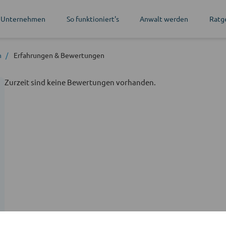
 Unternehmen
So funktioniert's
Anwalt werden
Ratg
n
Erfahrungen
& Bewertungen
Zurzeit sind keine Bewertungen vorhanden.