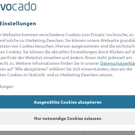
Einstellungen
r Webseite kommen verschiedene Cookies zum Einsatz: technische, zu S
nd solche zu Marketing-Zwecken. Sie können unsere Webseite grundsä
etzen von Cookies besuchen. Hiervon ausgenommen sind die technisch
n Cookies. Sie können die aktuellen Einstellungen durch Klicken auf d
ANWALT FÜR
A
(am Ende der Website) einsehen und ändern. Ihnen steht jederzeit ein
echt zu. Weitere Informationen finden Sie in unserer
Datenschutzerklä
ratung
Wi
en auf "Alle akzeptieren" erklären Sie sich einverstanden, dass wir die
ad
en Cookies zu Statistik- und zu Marketing-Zwecken setzen.
r Erbrecht
sc
llungen
r Baurecht
*D
an
r Patentrecht
Ausgewählte Cookies akzeptieren
9:
ür Markenrecht
A
Nur notwendige Cookies zulassen
r Immobilienrecht
Un