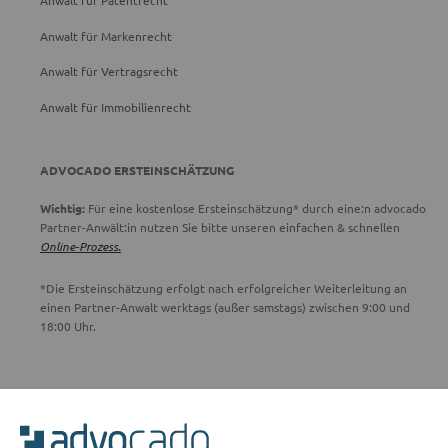
Anwalt für Patentrecht
Anwalt für Markenrecht
Anwalt für Vertragsrecht
Anwalt für Immobilienrecht
ADVOCADO ERSTEINSCHÄTZUNG
Wichtig:
Für eine kostenlose Ersteinschätzung* durch eine:n advocado
Partner-Anwält:in nutzen Sie bitte unseren einfachen & schnellen
Online-Prozess.
*Die Ersteinschätzung erfolgt nach erfolgreicher Weiterleitung an
einen Partner-Anwalt werktags (außer samstags) zwischen 9:00 und
18:00 Uhr.
ADVOCADO SERVICE
Unser Serviceteam ist von 8:00 bis 17:00 Uhr für Sie erreichbar.