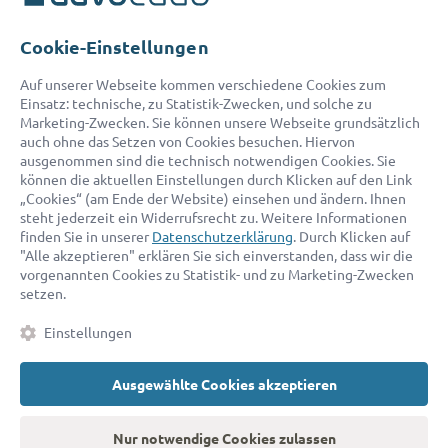
Telefon:
0800 400 18 80
E-Mail:
service@advocado.com
Cookie-Einstellungen
Auf unserer Webseite kommen verschiedene Cookies zum
Einsatz: technische, zu Statistik-Zwecken, und solche zu
Marketing-Zwecken. Sie können unsere Webseite grundsätzlich
auch ohne das Setzen von Cookies besuchen. Hiervon
ausgenommen sind die technisch notwendigen Cookies. Sie
© 2026 advocado - einfach online den passenden Rechtsanwalt finden
können die aktuellen Einstellungen durch Klicken auf den Link
„Cookies“ (am Ende der Website) einsehen und ändern. Ihnen
steht jederzeit ein Widerrufsrecht zu. Weitere Informationen
Auszeichnungen:
finden Sie in unserer
Datenschutzerklärung
. Durch Klicken auf
"Alle akzeptieren" erklären Sie sich einverstanden, dass wir die
vorgenannten Cookies zu Statistik- und zu Marketing-Zwecken
setzen.
Einstellungen
Ausgewählte Cookies akzeptieren
Kontakt
Datenschutz
Impressum
Fakten
AGB
Nur notwendige Cookies zulassen
Cookies
Barrierefreiheitserklärung