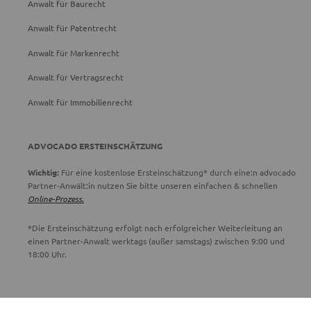
Anwalt für Baurecht
Anwalt für Patentrecht
Anwalt für Markenrecht
Anwalt für Vertragsrecht
Anwalt für Immobilienrecht
ADVOCADO ERSTEINSCHÄTZUNG
Wichtig:
Für eine kostenlose Ersteinschätzung* durch eine:n advocado
Partner-Anwält:in nutzen Sie bitte unseren einfachen & schnellen
Online-Prozess.
*Die Ersteinschätzung erfolgt nach erfolgreicher Weiterleitung an
einen Partner-Anwalt werktags (außer samstags) zwischen 9:00 und
18:00 Uhr.
ADVOCADO SERVICE