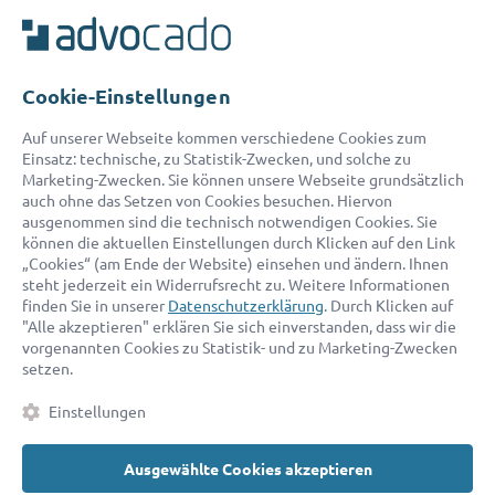
Unser Serviceteam ist von 8:00 bis 17:00 Uhr für Sie erreichbar.
Telefon:
0800 400 18 80
E-Mail:
service@advocado.com
Cookie-Einstellungen
Auf unserer Webseite kommen verschiedene Cookies zum
Einsatz: technische, zu Statistik-Zwecken, und solche zu
Marketing-Zwecken. Sie können unsere Webseite grundsätzlich
auch ohne das Setzen von Cookies besuchen. Hiervon
ausgenommen sind die technisch notwendigen Cookies. Sie
© 2026 advocado - einfach online den passenden Rechtsanwalt finden
können die aktuellen Einstellungen durch Klicken auf den Link
„Cookies“ (am Ende der Website) einsehen und ändern. Ihnen
steht jederzeit ein Widerrufsrecht zu. Weitere Informationen
Auszeichnungen:
finden Sie in unserer
Datenschutzerklärung
. Durch Klicken auf
"Alle akzeptieren" erklären Sie sich einverstanden, dass wir die
vorgenannten Cookies zu Statistik- und zu Marketing-Zwecken
setzen.
Einstellungen
Ausgewählte Cookies akzeptieren
Kontakt
Datenschutz
Impressum
Fakten
AGB