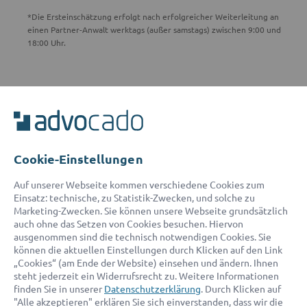
*Die Ersteinschätzung erfolgt nach erfolgreicher Weiterleitung an
einen Partner-Anwalt werktags (außer samstags) zwischen 9:00 und
18:00 Uhr.
ADVOCADO SERVICE
Unser Serviceteam ist von 8:00 bis 17:00 Uhr für Sie erreichbar.
Telefon:
0800 400 18 80
E-Mail:
service@advocado.com
Cookie-Einstellungen
Auf unserer Webseite kommen verschiedene Cookies zum
Einsatz: technische, zu Statistik-Zwecken, und solche zu
Marketing-Zwecken. Sie können unsere Webseite grundsätzlich
auch ohne das Setzen von Cookies besuchen. Hiervon
ausgenommen sind die technisch notwendigen Cookies. Sie
© 2026 advocado - einfach online den passenden Rechtsanwalt finden
können die aktuellen Einstellungen durch Klicken auf den Link
„Cookies“ (am Ende der Website) einsehen und ändern. Ihnen
steht jederzeit ein Widerrufsrecht zu. Weitere Informationen
Auszeichnungen:
finden Sie in unserer
Datenschutzerklärung
. Durch Klicken auf
"Alle akzeptieren" erklären Sie sich einverstanden, dass wir die