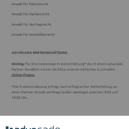
Anwalt für Patentrecht
Anwalt für Markenrecht
Anwalt für Vertragsrecht
Anwalt für Immobilienrecht
ADVOCADO ERSTEINSCHÄTZUNG
Wichtig:
Für eine kostenlose Ersteinschätzung* durch eine:n advocado
Partner-Anwält:in nutzen Sie bitte unseren einfachen & schnellen
Online-Prozess.
*Die Ersteinschätzung erfolgt nach erfolgreicher Weiterleitung an
einen Partner-Anwalt werktags (außer samstags) zwischen 9:00 und
18:00 Uhr.
ADVOCADO SERVICE
Unser Serviceteam ist von 8:00 bis 17:00 Uhr für Sie erreichbar.