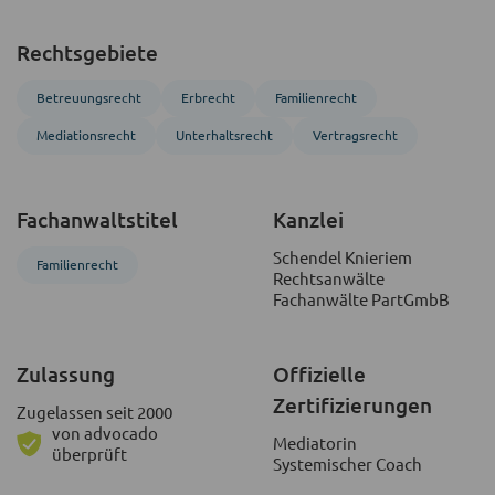
Rechtsgebiete
Betreuungs­recht
Erbrecht
Familienrecht
Mediations­recht
Unterhaltsrecht
Vertragsrecht
Fachanwaltstitel
Kanzlei
Schendel Knieriem
Familienrecht
Rechtsanwälte
Fachanwälte PartGmbB
Zulassung
Offizielle
Zertifizierungen
Zugelassen seit 2000
von advocado
Mediatorin
überprüft
Systemischer Coach