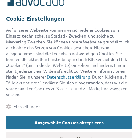
Telefon:
0800 400 18 80
E-Mail:
service@advocado.com
Cookie-Einstellungen
Auf unserer Webseite kommen verschiedene Cookies zum
Einsatz: technische, zu Statistik-Zwecken, und solche zu
Marketing-Zwecken. Sie können unsere Webseite grundsätzlich
auch ohne das Setzen von Cookies besuchen. Hiervon
ausgenommen sind die technisch notwendigen Cookies. Sie
© 2026 advocado - einfach online den passenden Rechtsanwalt finden
können die aktuellen Einstellungen durch Klicken auf den Link
„Cookies“ (am Ende der Website) einsehen und ändern. Ihnen
steht jederzeit ein Widerrufsrecht zu. Weitere Informationen
Auszeichnungen:
finden Sie in unserer
Datenschutzerklärung
. Durch Klicken auf
"Alle akzeptieren" erklären Sie sich einverstanden, dass wir die
vorgenannten Cookies zu Statistik- und zu Marketing-Zwecken
setzen.
Einstellungen
Ausgewählte Cookies akzeptieren
Kontakt
Datenschutz
Impressum
Fakten
AGB