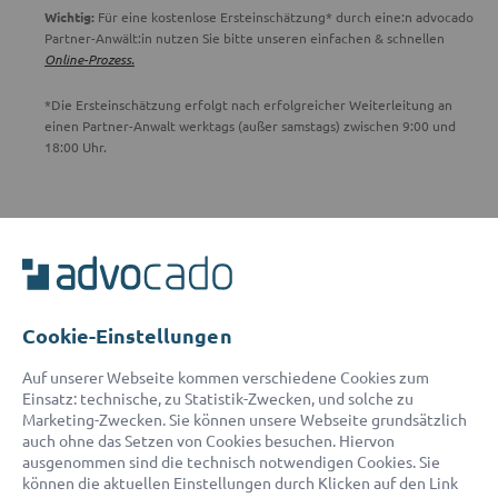
Wichtig:
Für eine kostenlose Ersteinschätzung* durch eine:n advocado
Partner-Anwält:in nutzen Sie bitte unseren einfachen & schnellen
Online-Prozess.
*Die Ersteinschätzung erfolgt nach erfolgreicher Weiterleitung an
einen Partner-Anwalt werktags (außer samstags) zwischen 9:00 und
18:00 Uhr.
ADVOCADO SERVICE
Unser Serviceteam ist von 8:00 bis 17:00 Uhr für Sie erreichbar.
Telefon:
0800 400 18 80
E-Mail:
service@advocado.com
Cookie-Einstellungen
Auf unserer Webseite kommen verschiedene Cookies zum
Einsatz: technische, zu Statistik-Zwecken, und solche zu
Marketing-Zwecken. Sie können unsere Webseite grundsätzlich
auch ohne das Setzen von Cookies besuchen. Hiervon
ausgenommen sind die technisch notwendigen Cookies. Sie
© 2026 advocado - einfach online den passenden Rechtsanwalt finden
können die aktuellen Einstellungen durch Klicken auf den Link