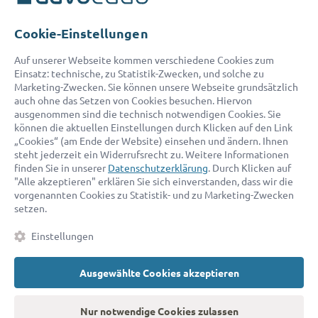
Telefon:
0800 400 18 80
E-Mail:
service@advocado.com
Cookie-Einstellungen
Auf unserer Webseite kommen verschiedene Cookies zum
Einsatz: technische, zu Statistik-Zwecken, und solche zu
Marketing-Zwecken. Sie können unsere Webseite grundsätzlich
auch ohne das Setzen von Cookies besuchen. Hiervon
ausgenommen sind die technisch notwendigen Cookies. Sie
© 2026 advocado - einfach online den passenden Rechtsanwalt finden
können die aktuellen Einstellungen durch Klicken auf den Link
„Cookies“ (am Ende der Website) einsehen und ändern. Ihnen
steht jederzeit ein Widerrufsrecht zu. Weitere Informationen
Auszeichnungen:
finden Sie in unserer
Datenschutzerklärung
. Durch Klicken auf
"Alle akzeptieren" erklären Sie sich einverstanden, dass wir die
vorgenannten Cookies zu Statistik- und zu Marketing-Zwecken
setzen.
Einstellungen
Ausgewählte Cookies akzeptieren
Kontakt
Datenschutz
Impressum
Fakten
AGB
Nur notwendige Cookies zulassen
Cookies
Barrierefreiheitserklärung