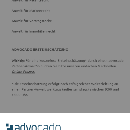
Anwalt für Patentrecht
Anwalt für Markenrecht
Anwalt für Vertragsrecht
Anwalt für Immobilienrecht
ADVOCADO ERSTEINSCHÄTZUNG
Wichtig:
Für eine kostenlose Ersteinschätzung* durch eine:n advocado
Partner-Anwält:in nutzen Sie bitte unseren einfachen & schnellen
Online-Prozess.
*Die Ersteinschätzung erfolgt nach erfolgreicher Weiterleitung an
einen Partner-Anwalt werktags (außer samstags) zwischen 9:00 und
18:00 Uhr.
ADVOCADO SERVICE
Unser Serviceteam ist von 8:00 bis 17:00 Uhr für Sie erreichbar.