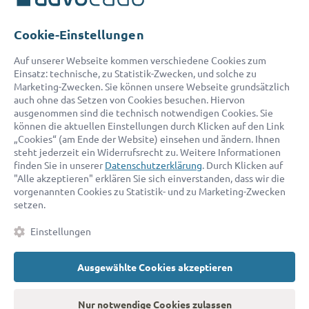
Telefon:
0800 400 18 80
E-Mail:
service@advocado.com
Cookie-Einstellungen
Auf unserer Webseite kommen verschiedene Cookies zum
Einsatz: technische, zu Statistik-Zwecken, und solche zu
Marketing-Zwecken. Sie können unsere Webseite grundsätzlich
auch ohne das Setzen von Cookies besuchen. Hiervon
ausgenommen sind die technisch notwendigen Cookies. Sie
© 2026 advocado - einfach online den passenden Rechtsanwalt finden
können die aktuellen Einstellungen durch Klicken auf den Link
„Cookies“ (am Ende der Website) einsehen und ändern. Ihnen
steht jederzeit ein Widerrufsrecht zu. Weitere Informationen
Auszeichnungen:
finden Sie in unserer
Datenschutzerklärung
. Durch Klicken auf
"Alle akzeptieren" erklären Sie sich einverstanden, dass wir die
vorgenannten Cookies zu Statistik- und zu Marketing-Zwecken
setzen.
Einstellungen
Ausgewählte Cookies akzeptieren
Kontakt
Datenschutz
Impressum
Fakten
AGB
Nur notwendige Cookies zulassen
Cookies
Barrierefreiheitserklärung