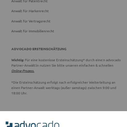
Anwalt für Patentrecht
Anwalt für Markenrecht
Anwalt für Vertragsrecht
Anwalt für Immobilienrecht
ADVOCADO ERSTEINSCHÄTZUNG
Wichtig:
Für eine kostenlose Ersteinschätzung* durch eine:n advocado
Partner-Anwält:in nutzen Sie bitte unseren einfachen & schnellen
Online-Prozess.
*Die Ersteinschätzung erfolgt nach erfolgreicher Weiterleitung an
einen Partner-Anwalt werktags (außer samstags) zwischen 9:00 und
18:00 Uhr.
ADVOCADO SERVICE
Unser Serviceteam ist von 8:00 bis 17:00 Uhr für Sie erreichbar.