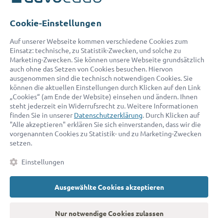
Telefon:
0800 400 18 80
E-Mail:
service@advocado.com
Cookie-Einstellungen
Auf unserer Webseite kommen verschiedene Cookies zum
Einsatz: technische, zu Statistik-Zwecken, und solche zu
Marketing-Zwecken. Sie können unsere Webseite grundsätzlich
auch ohne das Setzen von Cookies besuchen. Hiervon
ausgenommen sind die technisch notwendigen Cookies. Sie
© 2026 advocado - einfach online den passenden Rechtsanwalt finden
können die aktuellen Einstellungen durch Klicken auf den Link
„Cookies“ (am Ende der Website) einsehen und ändern. Ihnen
steht jederzeit ein Widerrufsrecht zu. Weitere Informationen
Auszeichnungen:
finden Sie in unserer
Datenschutzerklärung
. Durch Klicken auf
"Alle akzeptieren" erklären Sie sich einverstanden, dass wir die
vorgenannten Cookies zu Statistik- und zu Marketing-Zwecken
setzen.
Einstellungen
Ausgewählte Cookies akzeptieren
Kontakt
Datenschutz
Impressum
Fakten
AGB
Nur notwendige Cookies zulassen
Cookies
Barrierefreiheitserklärung