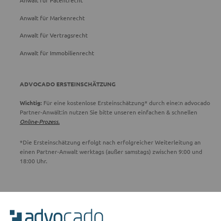
Anwalt für Patentrecht
Anwalt für Markenrecht
Anwalt für Vertragsrecht
Anwalt für Immobilienrecht
ADVOCADO ERSTEINSCHÄTZUNG
Wichtig:
Für eine kostenlose Ersteinschätzung* durch eine:n advocado
Partner-Anwält:in nutzen Sie bitte unseren einfachen & schnellen
Online-Prozess.
*Die Ersteinschätzung erfolgt nach erfolgreicher Weiterleitung an
einen Partner-Anwalt werktags (außer samstags) zwischen 9:00 und
18:00 Uhr.
ADVOCADO SERVICE
Unser Serviceteam ist von 8:00 bis 17:00 Uhr für Sie erreichbar.