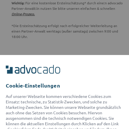
Wichtig:
Für eine kostenlose Ersteinschätzung* durch eine:n advocado
Partner-Anwält:in nutzen Sie bitte unseren einfachen & schnellen
Online-Prozess.
*Die Ersteinschätzung erfolgt nach erfolgreicher Weiterleitung an
einen Partner-Anwalt werktags (außer samstags) zwischen 9:00 und
18:00 Uhr.
ADVOCADO SERVICE
Unser Serviceteam ist von 8:00 bis 17:00 Uhr für Sie erreichbar.
Telefon:
0800 400 18 80
E-Mail:
service@advocado.com
Cookie-Einstellungen
Auf unserer Webseite kommen verschiedene Cookies zum
Einsatz: technische, zu Statistik-Zwecken, und solche zu
Marketing-Zwecken. Sie können unsere Webseite grundsätzlich
auch ohne das Setzen von Cookies besuchen. Hiervon
ausgenommen sind die technisch notwendigen Cookies. Sie
© 2026 advocado - einfach online den passenden Rechtsanwalt finden
können die aktuellen Einstellungen durch Klicken auf den Link