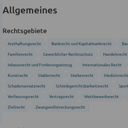
Allgemeines
Rechtsgebiete
Arzthaftungsrecht
Bankrecht und Kapitalmarktrecht
Bau
Familienrecht
Gewerblicher Rechtsschutz
Handels­recht
Inkasso­recht und Forderungs­einzug
Inter­nationales Recht
Kunstrecht
Maklerrecht
Markenrecht
Medizinrech
Schadensersatzrecht
Schiedsgerichts­barkeitsrecht
Sport
Verfassungs­recht
Vertragsrecht
Wettbewerbsrecht
Zivil­recht
Zwangs­vollstreckungs­recht