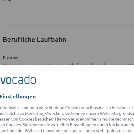
Berufliche Laufbahn
Position
International Civil Servant, responsible for intellectual property matt
European Space Agency, Paris
Einstellungen
Studium
r Webseite kommen verschiedene Cookies zum Einsatz: technische, zu S
nd solche zu Marketing-Zwecken. Sie können unsere Webseite grundsä
etzen von Cookies besuchen. Hiervon ausgenommen sind die technisch
Ausbildungsstätte
n Cookies. Sie können die aktuellen Einstellungen durch Klicken auf d
Ludwig-Maximilians-Universität München
(am Ende der Website) einsehen und ändern. Ihnen steht jederzeit ein