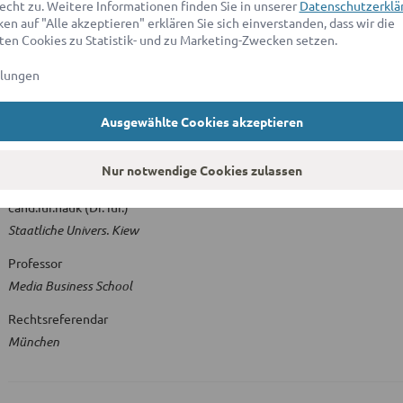
echt zu. Weitere Informationen finden Sie in unserer
Datenschutzerklä
en auf "Alle akzeptieren" erklären Sie sich einverstanden, dass wir die
en Cookies zu Statistik- und zu Marketing-Zwecken setzen.
Hochschulabschlüsse & juristische Titel
llungen
Ausgewählte Cookies akzeptieren
Ausbildungsstätte
Master of Laws (LL.M.)
Nur notwendige Cookies zulassen
London Univ. / LSE
cand.iur.nauk (Dr. iur.)
Staatliche Univers. Kiew
Professor
Media Business School
Rechtsreferendar
München