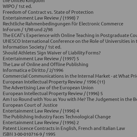
the United Kingdom
WIPO / 1st ed.
Freedom of Contract vs. State of Protection
Entertainment Law Review / (1998) 7
Rechtliche Rahmenbedingungen für Electronic Commerce
InForum / 1/98 und 2/98
The ECAT's Experience with Online Teaching in Postgraduate Co
UNESCO International Conference on the Role of Universities in 
Information Society / 1st ed.
Should Athletes Sign Waiver of Liability Forms?
Entertainment Law Review / (1997) 5
The Law of Online and Offline Publishing
Informatica e Diritto / 2/1996
Commercial Communications in the Internal Market - at What Pri
European Intellectual Property Review / 1996 (11)
The Advertising Law of the European Union
European Intellectual Property Review / (1996) 5
Am I so Round with You as You with Me? The Judgement in the B
European Court of Justice
Entertainment Law Review / (1996) 4
The Publishing Industry Faces Technological Change
Entertainment Law Review / (1996) 2
Patent Licence Contracts in English, French and Italian Law
ISBN 3-00-010716-9 / 1995