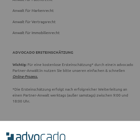
Anwalt für Markenrecht
Anwalt für Vertragsrecht
Anwalt für Immobilienrecht
ADVOCADO ERSTEINSCHÄTZUNG
Wichtig:
Für eine kostenlose Ersteinschätzung* durch eine:n advocado
Partner-Anwält:in nutzen Sie bitte unseren einfachen & schnellen
Online-Prozess.
*Die Ersteinschätzung erfolgt nach erfolgreicher Weiterleitung an
einen Partner-Anwalt werktags (außer samstags) zwischen 9:00 und
18:00 Uhr.
ADVOCADO SERVICE
Unser Serviceteam ist von 8:00 bis 17:00 Uhr für Sie erreichbar.