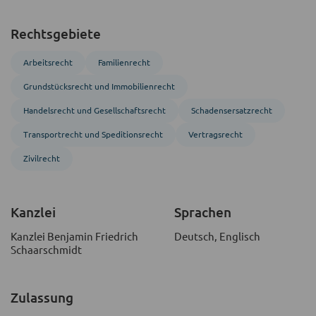
Rechtsgebiete
Arbeitsrecht
Familienrecht
Grundstücks­recht und Immobilien­recht
Handels­recht und Gesellschafts­recht
Schadensersatzrecht
Transport­recht und Speditions­recht
Vertragsrecht
Zivil­recht
Kanzlei
Sprachen
Kanzlei Benjamin Friedrich
Deutsch, Englisch
Schaarschmidt
Zulassung