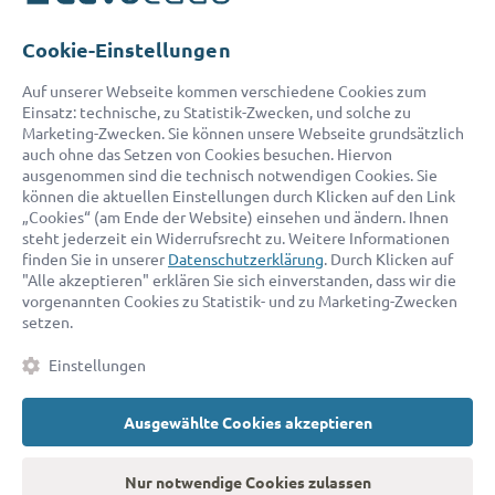
Telefon:
0800 400 18 80
E-Mail:
service@advocado.com
Cookie-Einstellungen
Auf unserer Webseite kommen verschiedene Cookies zum
Einsatz: technische, zu Statistik-Zwecken, und solche zu
Marketing-Zwecken. Sie können unsere Webseite grundsätzlich
auch ohne das Setzen von Cookies besuchen. Hiervon
ausgenommen sind die technisch notwendigen Cookies. Sie
© 2026 advocado - einfach online den passenden Rechtsanwalt finden
können die aktuellen Einstellungen durch Klicken auf den Link
„Cookies“ (am Ende der Website) einsehen und ändern. Ihnen
steht jederzeit ein Widerrufsrecht zu. Weitere Informationen
Auszeichnungen:
finden Sie in unserer
Datenschutzerklärung
. Durch Klicken auf
"Alle akzeptieren" erklären Sie sich einverstanden, dass wir die
vorgenannten Cookies zu Statistik- und zu Marketing-Zwecken
setzen.
Einstellungen
Ausgewählte Cookies akzeptieren
Kontakt
Datenschutz
Impressum
Fakten
AGB
Nur notwendige Cookies zulassen
Cookies
Barrierefreiheitserklärung