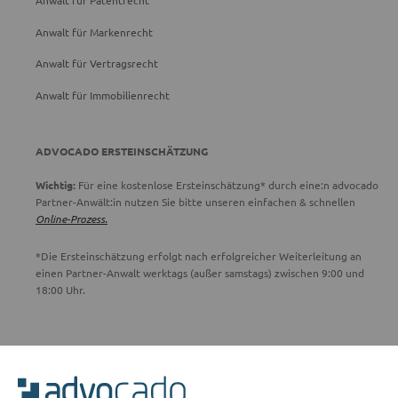
Anwalt für Patentrecht
Anwalt für Markenrecht
Anwalt für Vertragsrecht
Anwalt für Immobilienrecht
ADVOCADO ERSTEINSCHÄTZUNG
Wichtig:
Für eine kostenlose Ersteinschätzung* durch eine:n advocado
Partner-Anwält:in nutzen Sie bitte unseren einfachen & schnellen
Online-Prozess.
*Die Ersteinschätzung erfolgt nach erfolgreicher Weiterleitung an
einen Partner-Anwalt werktags (außer samstags) zwischen 9:00 und
18:00 Uhr.
ADVOCADO SERVICE
Unser Serviceteam ist von 8:00 bis 17:00 Uhr für Sie erreichbar.