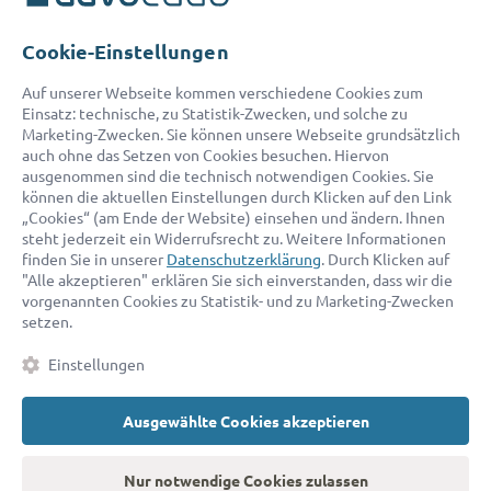
Telefon:
0800 400 18 80
E-Mail:
service@advocado.com
Cookie-Einstellungen
Auf unserer Webseite kommen verschiedene Cookies zum
Einsatz: technische, zu Statistik-Zwecken, und solche zu
Marketing-Zwecken. Sie können unsere Webseite grundsätzlich
auch ohne das Setzen von Cookies besuchen. Hiervon
ausgenommen sind die technisch notwendigen Cookies. Sie
© 2026 advocado - einfach online den passenden Rechtsanwalt finden
können die aktuellen Einstellungen durch Klicken auf den Link
„Cookies“ (am Ende der Website) einsehen und ändern. Ihnen
steht jederzeit ein Widerrufsrecht zu. Weitere Informationen
Auszeichnungen:
finden Sie in unserer
Datenschutzerklärung
. Durch Klicken auf
"Alle akzeptieren" erklären Sie sich einverstanden, dass wir die
vorgenannten Cookies zu Statistik- und zu Marketing-Zwecken
setzen.
Einstellungen
Ausgewählte Cookies akzeptieren
Kontakt
Datenschutz
Impressum
Fakten
AGB
Nur notwendige Cookies zulassen
Cookies
Barrierefreiheitserklärung