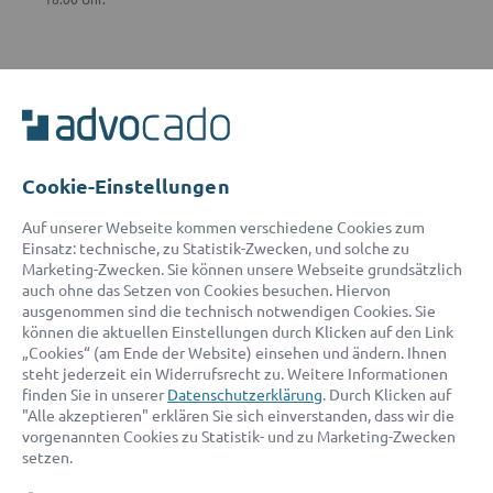
ADVOCADO SERVICE
Unser Serviceteam ist von 8:00 bis 17:00 Uhr für Sie erreichbar.
Telefon:
0800 400 18 80
E-Mail:
service@advocado.com
Cookie-Einstellungen
Auf unserer Webseite kommen verschiedene Cookies zum
Einsatz: technische, zu Statistik-Zwecken, und solche zu
Marketing-Zwecken. Sie können unsere Webseite grundsätzlich
auch ohne das Setzen von Cookies besuchen. Hiervon
ausgenommen sind die technisch notwendigen Cookies. Sie
© 2026 advocado - einfach online den passenden Rechtsanwalt finden
können die aktuellen Einstellungen durch Klicken auf den Link
„Cookies“ (am Ende der Website) einsehen und ändern. Ihnen
steht jederzeit ein Widerrufsrecht zu. Weitere Informationen
Auszeichnungen:
finden Sie in unserer
Datenschutzerklärung
. Durch Klicken auf
"Alle akzeptieren" erklären Sie sich einverstanden, dass wir die
vorgenannten Cookies zu Statistik- und zu Marketing-Zwecken
setzen.