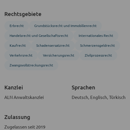
Rechtsgebiete
Erbrecht
Grundstücks­recht und Immobilien­recht
Handels­recht und Gesellschafts­recht
Inter­nationales Recht
Kaufrecht
Schadensersatzrecht
Schmerzensgeldrecht
Verkehrsrecht
Versicherungsrecht
Zivil­prozess­recht
Zwangs­vollstreckungs­recht
Kanzlei
Sprachen
ALN Anwaltskanzlei
Deutsch, Englisch, Türkisch
Zulassung
Zugelassen seit 2019