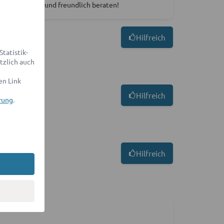
r ausführlich und freundlich beraten!
Hilfreich
tatistik-
tzlich auch
en Link
Hilfreich
rung
.
Hilfreich