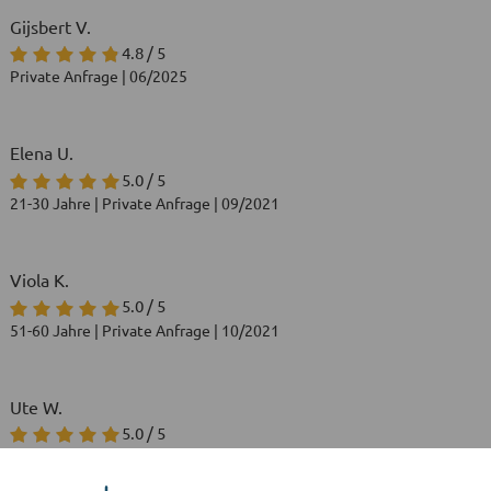
Gijsbert V.
4.8 / 5
Private Anfrage | 06/2025
Elena U.
5.0 / 5
21-30 Jahre | Private Anfrage | 09/2021
Viola K.
5.0 / 5
51-60 Jahre | Private Anfrage | 10/2021
Ute W.
5.0 / 5
Private Anfrage | 06/2025