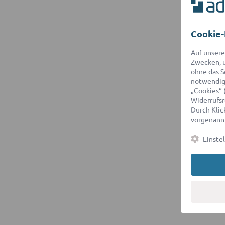
Cookie-
Auf unsere
Zwecken, u
ohne das S
notwendige
„Cookies“ 
Widerrufsr
Durch Klick
vorgenannt
Einste