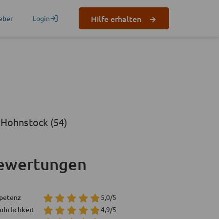
Hilfe erhalten
eber
Login
 Hohnstock (54)
ewertungen
petenz
5,0/5
ührlichkeit
4,9/5