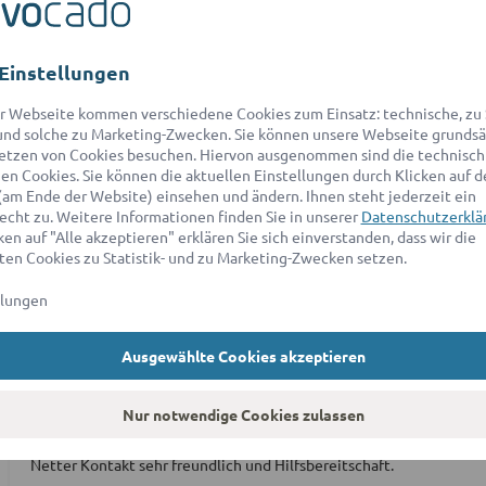
Innerhalb von wenigen Minuten bekam ich den Anruf und wurde seh
Einstellungen
r Webseite kommen verschiedene Cookies zum Einsatz: technische, zu S
Max B.
nd solche zu Marketing-Zwecken. Sie können unsere Webseite grundsä
5.0 / 5
etzen von Cookies besuchen. Hiervon ausgenommen sind die technisch
Geschäftliche Anfrage | 10/2025
n Cookies. Sie können die aktuellen Einstellungen durch Klicken auf d
(am Ende der Website) einsehen und ändern. Ihnen steht jederzeit ein
echt zu. Weitere Informationen finden Sie in unserer
Datenschutzerklä
en auf "Alle akzeptieren" erklären Sie sich einverstanden, dass wir die
Valentino D.
en Cookies zu Statistik- und zu Marketing-Zwecken setzen.
4.0 / 5
Geschäftliche Anfrage | 12/2025
llungen
Ausgewählte Cookies akzeptieren
Ute W.
5.0 / 5
Nur notwendige Cookies zulassen
51-60 Jahre | Private Anfrage | 10/2021
Netter Kontakt sehr freundlich und Hilfsbereitschaft.