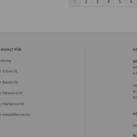
1
2
3
4
5
6
ANWALT FÜR
A
ratung
Wi
ad
r Erbrecht
sc
r Baurecht
*D
an
r Patentrecht
9:
ür Markenrecht
A
r Immobilienrecht
Un
Te