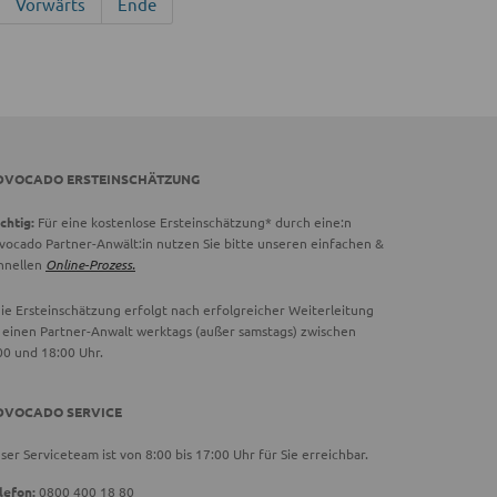
Vorwärts
Ende
DVOCADO ERSTEINSCHÄTZUNG
chtig:
Für eine kostenlose Ersteinschätzung* durch eine:n
vocado Partner-Anwält:in nutzen Sie bitte unseren einfachen &
hnellen
Online-Prozess.
ie Ersteinschätzung erfolgt nach erfolgreicher Weiterleitung
 einen Partner-Anwalt werktags (außer samstags) zwischen
00 und 18:00 Uhr.
DVOCADO SERVICE
ser Serviceteam ist von 8:00 bis 17:00 Uhr für Sie erreichbar.
lefon:
0800 400 18 80