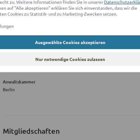
echt zu. Weitere Informationen finden Sie in unserer
Datenschutzerklä
en auf "Alle akzeptieren" erklären Sie sich einverstanden, dass wir die
en Cookies zu Statistik- und zu Marketing-Zwecken setzen.
llungen
Beruflicher Werdegang
von C
Ausgewählte Cookies akzeptieren
Nur notwendige Cookies zulassen
Zulassung zum Rechtsanwalt
Anwaltskammer
Berlin
Mitgliedschaften