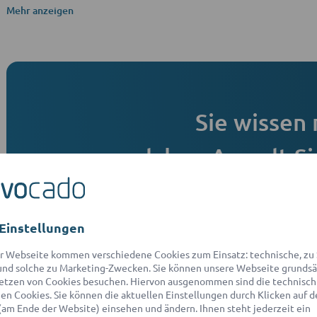
Mehr anzeigen
Sie wissen 
welchen Anwalt Si
Kein Problem, wir finden den Richtigen für
Ohne Aufwand fü
Einstellungen
Jetzt Rechtsfrage st
r Webseite kommen verschiedene Cookies zum Einsatz: technische, zu S
nd solche zu Marketing-Zwecken. Sie können unsere Webseite grundsä
etzen von Cookies besuchen. Hiervon ausgenommen sind die technisch
Kostenlos
Tran
n Cookies. Sie können die aktuellen Einstellungen durch Klicken auf d
(am Ende der Website) einsehen und ändern. Ihnen steht jederzeit ein