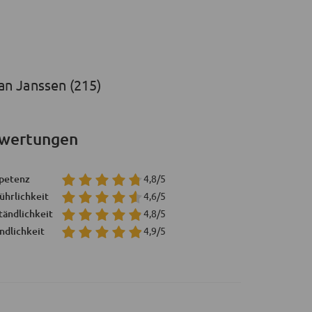
an Janssen (215)
wertungen
petenz
4,8/5
ührlichkeit
4,6/5
tändlichkeit
4,8/5
ndlichkeit
4,9/5