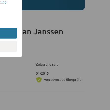
rung
.
hristian Janssen
Zulassung seit
01/2015
von advocado überprüft