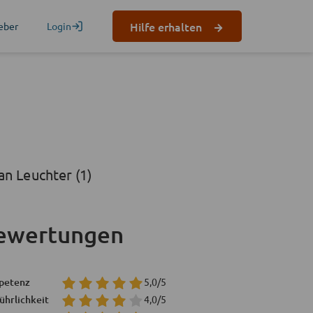
Hilfe erhalten
eber
Login
an Leuchter (1)
ewertungen
petenz
5,0/5
ührlichkeit
4,0/5