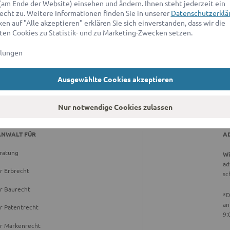
(am Ende der Website) einsehen und ändern. Ihnen steht jederzeit ein
Jutta H.
echt zu. Weitere Informationen finden Sie in unserer
Datenschutzerklä
en auf "Alle akzeptieren" erklären Sie sich einverstanden, dass wir die
4.8 / 5
en Cookies zu Statistik- und zu Marketing-Zwecken setzen.
61-70 Jahre | Geschäftliche Anfrage | 11/2022
llungen
Ausgewählte Cookies akzeptieren
Nur notwendige Cookies zulassen
ANWALT FÜR
A
ratung
Wi
ad
r Erbrecht
sc
r Baurecht
*D
an
r Patentrecht
9:
ür Markenrecht