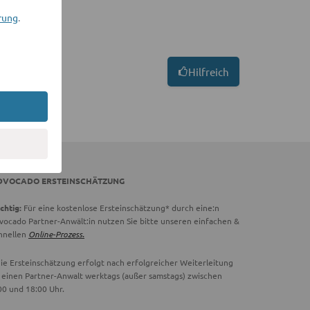
rung
.
Hilfreich
DVOCADO ERSTEINSCHÄTZUNG
chtig:
Für eine kostenlose Ersteinschätzung* durch eine:n
vocado Partner-Anwält:in nutzen Sie bitte unseren einfachen &
hnellen
Online-Prozess.
ie Ersteinschätzung erfolgt nach erfolgreicher Weiterleitung
 einen Partner-Anwalt werktags (außer samstags) zwischen
00 und 18:00 Uhr.