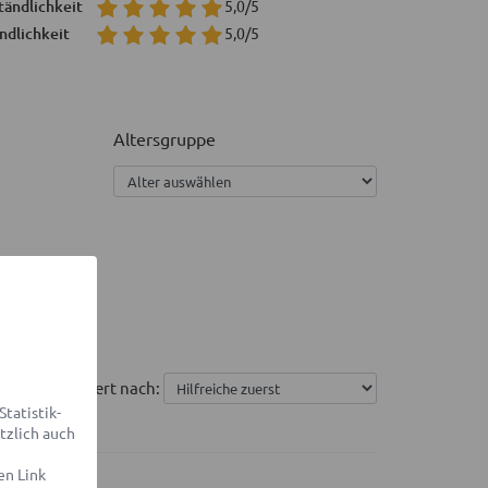
tändlichkeit
5,0/5
ndlichkeit
5,0/5
Altersgruppe
Sortiert nach:
tatistik-
tzlich auch
en Link