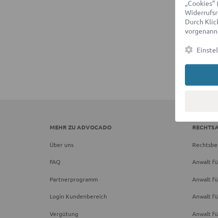
„Cookies“ 
Widerrufsr
Durch Klick
vorgenannt
Einste
MEHR ZU ADVOCADO
RECHTS
Über uns
Rechtsbe
FAQ
Anwalt fü
Partnerprogramm
Anwalt fü
Login Kundenbereich
Anwalt fü
Vergütung
Anwalt f