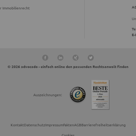
A
r Immobilienrecht
Un
Te
E-
© 2026 advocado - einfach online den passenden Rechtsanwalt finden
Auszeichnungen:
Kontakt
Datenschutz
Impressum
Fakten
AGB
Barrierefreiheitserklärung
Cookies