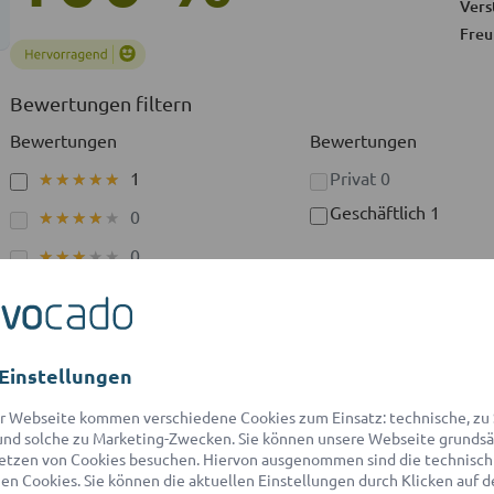
Vers
Freu
Bewertungen filtern
Bewertungen
Bewertungen
1
Privat
0
★★★★★
★★★★★
Geschäftlich
1
0
★★★★★
★★★★★
0
★★★★★
★★★★★
0
★★★★★
★★★★★
0
★★★★★
★★★★★
Einstellungen
r Webseite kommen verschiedene Cookies zum Einsatz: technische, zu S
nd solche zu Marketing-Zwecken. Sie können unsere Webseite grundsä
etzen von Cookies besuchen. Hiervon ausgenommen sind die technisch
n Cookies. Sie können die aktuellen Einstellungen durch Klicken auf d