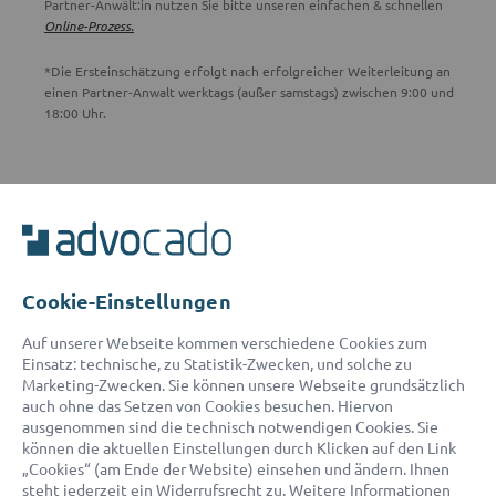
Partner-Anwält:in nutzen Sie bitte unseren einfachen & schnellen
Online-Prozess.
*Die Ersteinschätzung erfolgt nach erfolgreicher Weiterleitung an
einen Partner-Anwalt werktags (außer samstags) zwischen 9:00 und
18:00 Uhr.
ADVOCADO SERVICE
Unser Serviceteam ist von 8:00 bis 17:00 Uhr für Sie erreichbar.
Telefon:
0800 400 18 80
E-Mail:
service@advocado.com
Cookie-Einstellungen
Auf unserer Webseite kommen verschiedene Cookies zum
Einsatz: technische, zu Statistik-Zwecken, und solche zu
Marketing-Zwecken. Sie können unsere Webseite grundsätzlich
auch ohne das Setzen von Cookies besuchen. Hiervon
ausgenommen sind die technisch notwendigen Cookies. Sie
© 2026 advocado - einfach online den passenden Rechtsanwalt finden
können die aktuellen Einstellungen durch Klicken auf den Link
„Cookies“ (am Ende der Website) einsehen und ändern. Ihnen
steht jederzeit ein Widerrufsrecht zu. Weitere Informationen