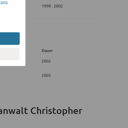
rung
.
1998 - 2002
Dauer
2002
2005
anwalt Christopher