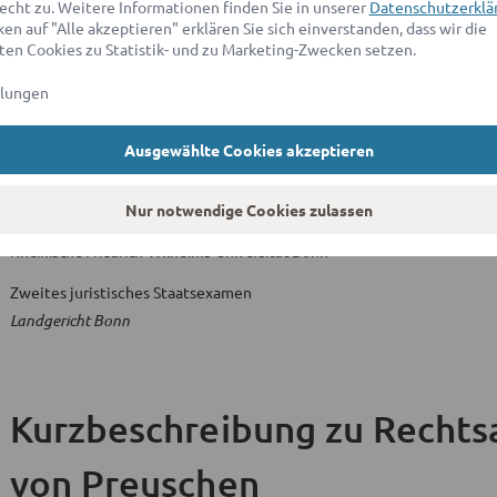
echt zu. Weitere Informationen finden Sie in unserer
Datenschutzerklä
Rheinische Friedrich-Wilhelms-Universität Bonn
en auf "Alle akzeptieren" erklären Sie sich einverstanden, dass wir die
en Cookies zu Statistik- und zu Marketing-Zwecken setzen.
llungen
Hochschulabschlüsse & juristische Titel
Ausgewählte Cookies akzeptieren
Ausbildungsstätte
Nur notwendige Cookies zulassen
Erstes juristisches Staatsexamen
Rheinische Friedrich-Wilhelms-Universität Bonn
Zweites juristisches Staatsexamen
Landgericht Bonn
Kurzbeschreibung
zu Rechts
von Preuschen