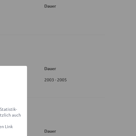
Dauer
Dauer
2003 - 2005
tatistik-
tzlich auch
en Link
Dauer