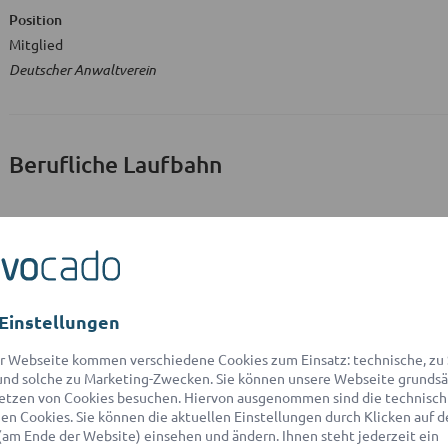
Position
Mitglied
Deutscher Anwaltverein
Berufliche Laufbahn
Position
Rechtsreferendar
Landgericht Bonn
Einstellungen
r Webseite kommen verschiedene Cookies zum Einsatz: technische, zu S
Studium
nd solche zu Marketing-Zwecken. Sie können unsere Webseite grundsä
etzen von Cookies besuchen. Hiervon ausgenommen sind die technisch
n Cookies. Sie können die aktuellen Einstellungen durch Klicken auf d
Ausbildungsstätte
(am Ende der Website) einsehen und ändern. Ihnen steht jederzeit ein