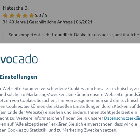
Natascha B.
5.0 / 5
31-40 Jahre | Geschäftliche Anfrage | 06/2021
Sehr kompetent, sehr freundlich. Danke für das nette, ausführlich
David B.
5.0 / 5
Einstellungen
21-30 Jahre | Geschäftliche Anfrage | 04/2021
r Webseite kommen verschiedene Cookies zum Einsatz: technische, zu S
nd solche zu Marketing-Zwecken. Sie können unsere Webseite grundsä
etzen von Cookies besuchen. Hiervon ausgenommen sind die technisch
Patrick K.
n Cookies. Sie können die aktuellen Einstellungen durch Klicken auf d
5.0 / 5
(am Ende der Website) einsehen und ändern. Ihnen steht jederzeit ein
31-40 Jahre | Geschäftliche Anfrage | 05/2021
echt zu. Weitere Informationen finden Sie in unserer
Datenschutzerklä
en auf "Alle akzeptieren" erklären Sie sich einverstanden, dass wir die
Umfassende und strukturierte Antwort. Falls mein Anliegen noch i
en Cookies zu Statistik- und zu Marketing-Zwecken setzen.
engagieren.