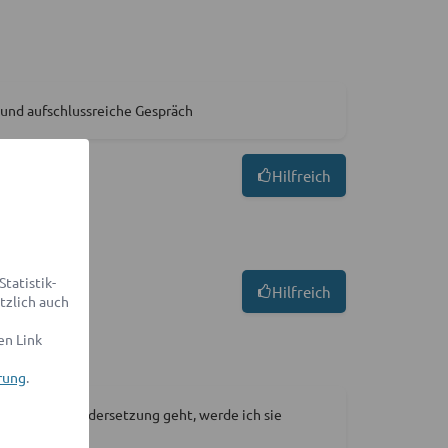
e und aufschlussreiche Gespräch
Hilfreich
tatistik-
Hilfreich
tzlich auch
en Link
rung
.
n die Auseinandersetzung geht, werde ich sie