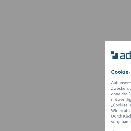
Cookie-
Auf unsere
Zwecken, u
ohne das S
notwendige
„Cookies“ 
Widerrufsr
Durch Klick
vorgenannt