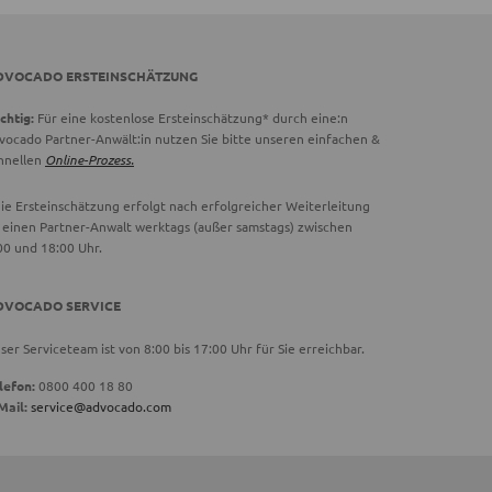
DVOCADO ERSTEINSCHÄTZUNG
chtig:
Für eine kostenlose Ersteinschätzung* durch eine:n
vocado Partner-Anwält:in nutzen Sie bitte unseren einfachen &
hnellen
Online-Prozess.
ie Ersteinschätzung erfolgt nach erfolgreicher Weiterleitung
 einen Partner-Anwalt werktags (außer samstags) zwischen
00 und 18:00 Uhr.
DVOCADO SERVICE
ser Serviceteam ist von 8:00 bis 17:00 Uhr für Sie erreichbar.
lefon:
0800 400 18 80
Mail:
service@advocado.com