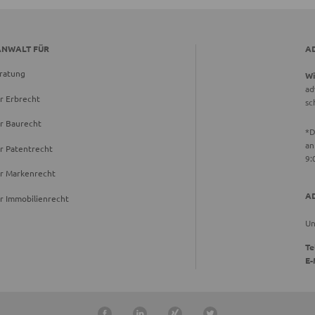
ANWALT FÜR
A
ratung
Wi
ad
r Erbrecht
sc
r Baurecht
*D
an
r Patentrecht
9:
ür Markenrecht
A
r Immobilienrecht
Un
Te
E-