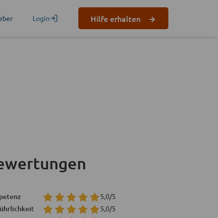
Hilfe erhalten
eber
Login
ewertungen
petenz
5,0/5
ührlichkeit
5,0/5