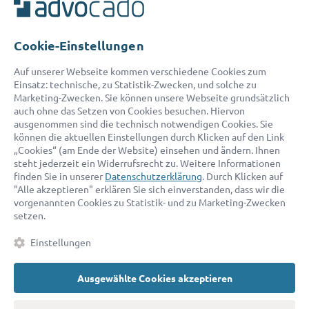
Unser Serviceteam ist von 8:00 bis 17:00 Uhr für Sie erreichbar.
Telefon:
0800 400 18 80
E-Mail:
service@advocado.com
Cookie-Einstellungen
Auf unserer Webseite kommen verschiedene Cookies zum
Einsatz: technische, zu Statistik-Zwecken, und solche zu
Marketing-Zwecken. Sie können unsere Webseite grundsätzlich
auch ohne das Setzen von Cookies besuchen. Hiervon
ausgenommen sind die technisch notwendigen Cookies. Sie
© 2026 advocado - einfach online den passenden Rechtsanwalt finden
können die aktuellen Einstellungen durch Klicken auf den Link
„Cookies“ (am Ende der Website) einsehen und ändern. Ihnen
steht jederzeit ein Widerrufsrecht zu. Weitere Informationen
Auszeichnungen:
finden Sie in unserer
Datenschutzerklärung
. Durch Klicken auf
"Alle akzeptieren" erklären Sie sich einverstanden, dass wir die
vorgenannten Cookies zu Statistik- und zu Marketing-Zwecken
setzen.
Einstellungen
Ausgewählte Cookies akzeptieren
Kontakt
Datenschutz
Impressum
Fakten
AGB