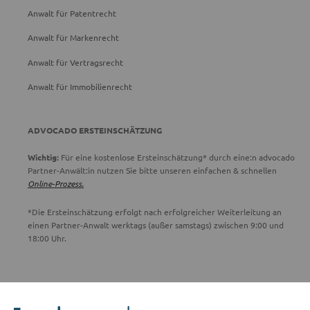
Anwalt für Patentrecht
Anwalt für Markenrecht
Anwalt für Vertragsrecht
Anwalt für Immobilienrecht
ADVOCADO ERSTEINSCHÄTZUNG
Wichtig:
Für eine kostenlose Ersteinschätzung* durch eine:n advocado
Partner-Anwält:in nutzen Sie bitte unseren einfachen & schnellen
Online-Prozess.
*Die Ersteinschätzung erfolgt nach erfolgreicher Weiterleitung an
einen Partner-Anwalt werktags (außer samstags) zwischen 9:00 und
18:00 Uhr.
ADVOCADO SERVICE