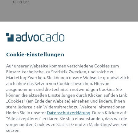
18:00 Uhr.
ADVOCADO SERVICE
Unser Serviceteam ist von 8:00 bis 17:00 Uhr für Sie erreichbar.
Telefon:
0800 400 18 80
E-Mail:
service@advocado.com
Cookie-Einstellungen
Auf unserer Webseite kommen verschiedene Cookies zum
Einsatz: technische, zu Statistik-Zwecken, und solche zu
Marketing-Zwecken. Sie können unsere Webseite grundsätzlich
auch ohne das Setzen von Cookies besuchen. Hiervon
ausgenommen sind die technisch notwendigen Cookies. Sie
© 2026 advocado - einfach online den passenden Rechtsanwalt finden
können die aktuellen Einstellungen durch Klicken auf den Link
„Cookies“ (am Ende der Website) einsehen und ändern. Ihnen
steht jederzeit ein Widerrufsrecht zu. Weitere Informationen
Auszeichnungen:
finden Sie in unserer
Datenschutzerklärung
. Durch Klicken auf
"Alle akzeptieren" erklären Sie sich einverstanden, dass wir die
vorgenannten Cookies zu Statistik- und zu Marketing-Zwecken
setzen.