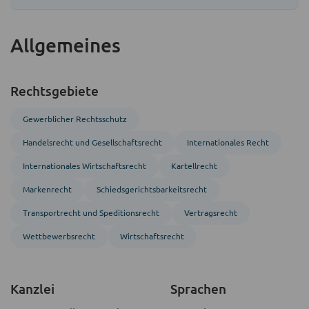
Allgemeines
Rechtsgebiete
Gewerblicher Rechtsschutz
Handels­recht und Gesellschafts­recht
Inter­nationales Recht
Inter­nationales Wirtschafts­recht
Kartellrecht
Markenrecht
Schiedsgerichts­barkeitsrecht
Transport­recht und Speditions­recht
Vertragsrecht
Wettbewerbsrecht
Wirtschaftsrecht
Kanzlei
Sprachen