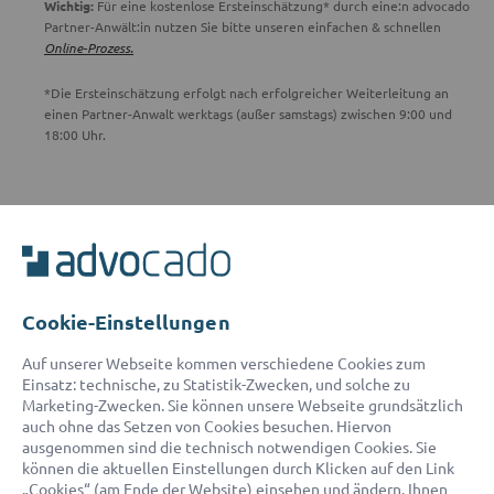
Wichtig:
Für eine kostenlose Ersteinschätzung* durch eine:n advocado
Partner-Anwält:in nutzen Sie bitte unseren einfachen & schnellen
Online-Prozess.
*Die Ersteinschätzung erfolgt nach erfolgreicher Weiterleitung an
einen Partner-Anwalt werktags (außer samstags) zwischen 9:00 und
18:00 Uhr.
ADVOCADO SERVICE
Unser Serviceteam ist von 8:00 bis 17:00 Uhr für Sie erreichbar.
Telefon:
0800 400 18 80
E-Mail:
service@advocado.com
Cookie-Einstellungen
Auf unserer Webseite kommen verschiedene Cookies zum
Einsatz: technische, zu Statistik-Zwecken, und solche zu
Marketing-Zwecken. Sie können unsere Webseite grundsätzlich
auch ohne das Setzen von Cookies besuchen. Hiervon
ausgenommen sind die technisch notwendigen Cookies. Sie
© 2026 advocado - einfach online den passenden Rechtsanwalt finden
können die aktuellen Einstellungen durch Klicken auf den Link
„Cookies“ (am Ende der Website) einsehen und ändern. Ihnen